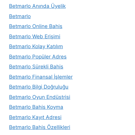
Betmarlo Anında Üyelik
Betmarlo
Betmarlo Online Bahis
Betmarlo Web Erişimi
Betmarlo Kolay Katılım
Betmarlo Popüler Adres
Betmarlo Sürekli Bahis
Betmarlo Finansal İşlemler
Betmarlo Bilgi Doğruluğu
Betmarlo Oyun Endüstrisi
Betmarlo Bahis Koyma
Betmarlo Kayıt Adresi
Betmarlo Bahis Özellikleri