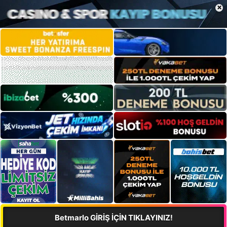
×
Betmarlo GİRİŞ İÇİN TIKLAYINIZ!