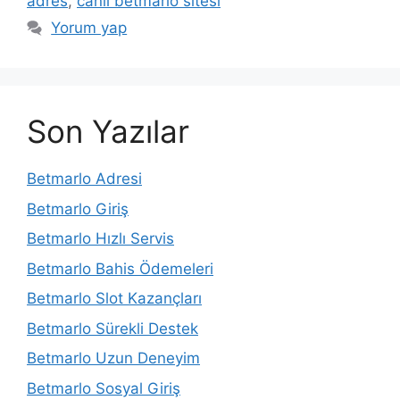
adres
,
canlı betmarlo sitesi
Yorum yap
Son Yazılar
Betmarlo Adresi
Betmarlo Giriş
Betmarlo Hızlı Servis
Betmarlo Bahis Ödemeleri
Betmarlo Slot Kazançları
Betmarlo Sürekli Destek
Betmarlo Uzun Deneyim
Betmarlo Sosyal Giriş