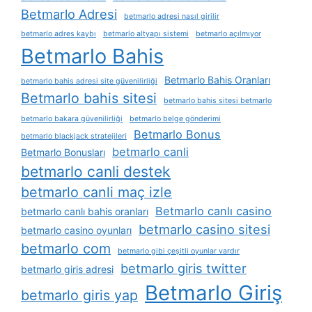
Betmarlo Adresi
betmarlo adresi nasıl girilir
betmarlo adres kaybı
betmarlo altyapı sistemi
betmarlo açılmıyor
Betmarlo Bahis
Betmarlo Bahis Oranları
betmarlo bahis adresi site güvenilirliği
Betmarlo bahis sitesi
betmarlo bahis sitesi betmarlo
betmarlo bakara güvenilirliği
betmarlo belge gönderimi
Betmarlo Bonus
betmarlo blackjack stratejileri
betmarlo canli
Betmarlo Bonusları
betmarlo canli destek
betmarlo canli maç izle
Betmarlo canlı casino
betmarlo canlı bahis oranları
betmarlo casino sitesi
betmarlo casino oyunları
betmarlo com
betmarlo gibi çeşitli oyunlar vardır
betmarlo giris twitter
betmarlo giris adresi
Betmarlo Giriş
betmarlo giris yap