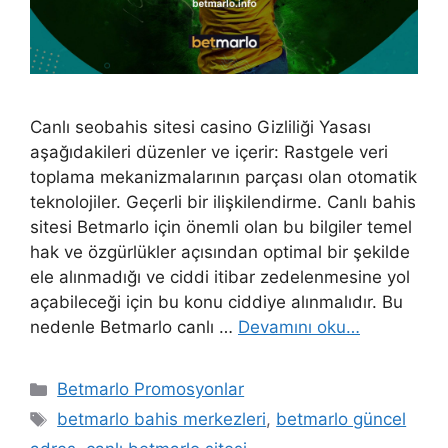
Canlı seobahis sitesi casino Gizliliği Yasası
aşağıdakileri düzenler ve içerir: Rastgele veri
toplama mekanizmalarının parçası olan otomatik
teknolojiler. Geçerli bir ilişkilendirme. Canlı bahis
sitesi Betmarlo için önemli olan bu bilgiler temel
hak ve özgürlükler açısından optimal bir şekilde
ele alınmadığı ve ciddi itibar zedelenmesine yol
açabileceği için bu konu ciddiye alınmalıdır. Bu
nedenle Betmarlo canlı …
Devamını oku…
Kategoriler
Betmarlo Promosyonlar
Etiketler
betmarlo bahis merkezleri
,
betmarlo güncel