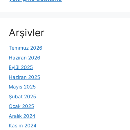
Arşivler
Temmuz 2026
Haziran 2026
Eylül 2025
Haziran 2025
Mayıs 2025
Şubat 2025
Ocak 2025
Aralık 2024
Kasım 2024