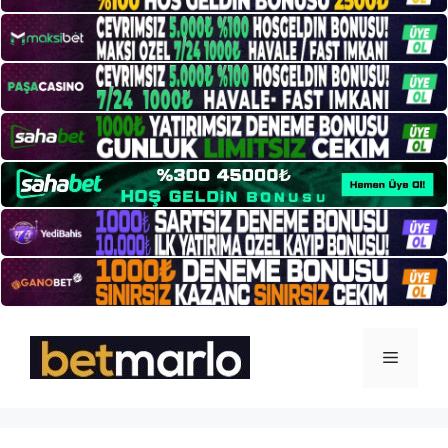
İçeriğe
atla
Menü