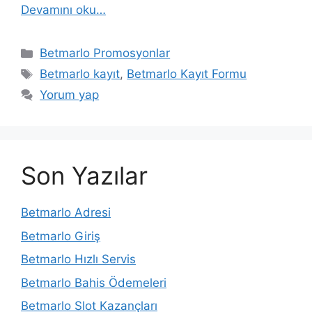
Devamını oku…
Kategoriler
Betmarlo Promosyonlar
Etiketler
Betmarlo kayıt
,
Betmarlo Kayıt Formu
Yorum yap
Son Yazılar
Betmarlo Adresi
Betmarlo Giriş
Betmarlo Hızlı Servis
Betmarlo Bahis Ödemeleri
Betmarlo Slot Kazançları