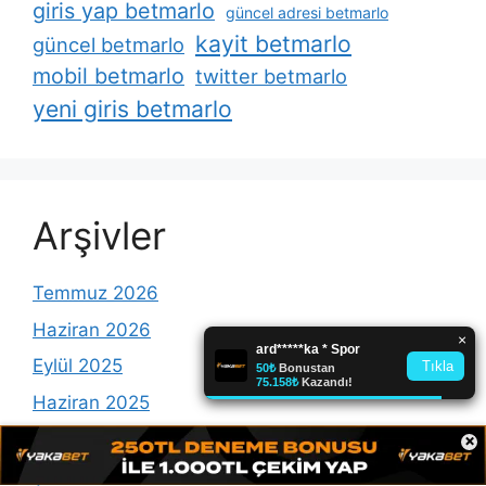
giris yap betmarlo
güncel adresi betmarlo
kayit betmarlo
güncel betmarlo
mobil betmarlo
twitter betmarlo
yeni giris betmarlo
Arşivler
Temmuz 2026
Haziran 2026
Eylül 2025
Haziran 2025
Mayıs 2025
×
Şubat 2025