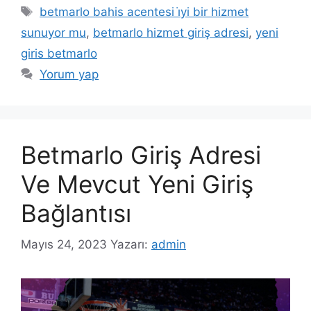
Etiketler
betmarlo bahis acentesi i̇yi bir hizmet
sunuyor mu
,
betmarlo hizmet giriş adresi
,
yeni
giris betmarlo
Yorum yap
Betmarlo Giriş Adresi
Ve Mevcut Yeni Giriş
Bağlantısı
Mayıs 24, 2023
Yazarı:
admin