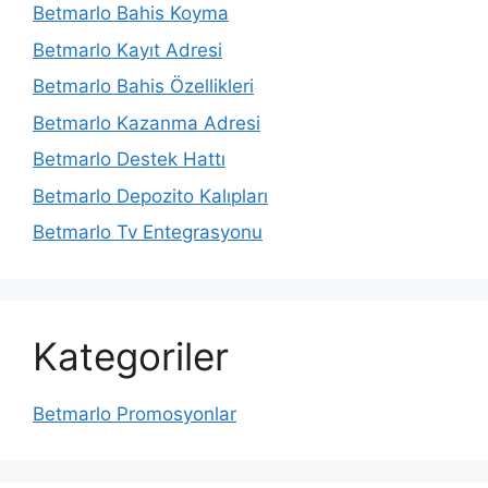
Betmarlo Bahis Koyma
Betmarlo Kayıt Adresi
Betmarlo Bahis Özellikleri
Betmarlo Kazanma Adresi
Betmarlo Destek Hattı
Betmarlo Depozito Kalıpları
Betmarlo Tv Entegrasyonu
Kategoriler
Betmarlo Promosyonlar