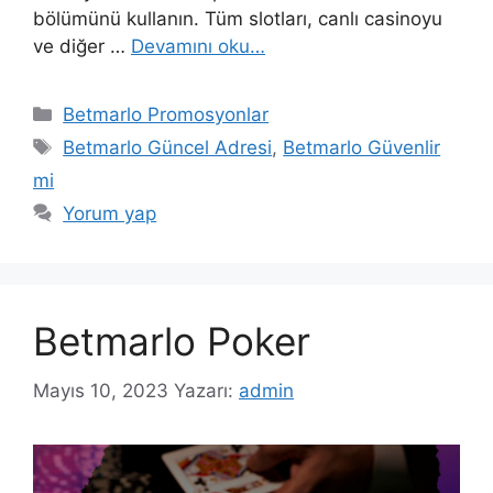
bölümünü kullanın. Tüm slotları, canlı casinoyu
ve diğer …
Devamını oku…
Kategoriler
Betmarlo Promosyonlar
Etiketler
Betmarlo Güncel Adresi
,
Betmarlo Güvenlir
mi
Yorum yap
Betmarlo Poker
Mayıs 10, 2023
Yazarı:
admin