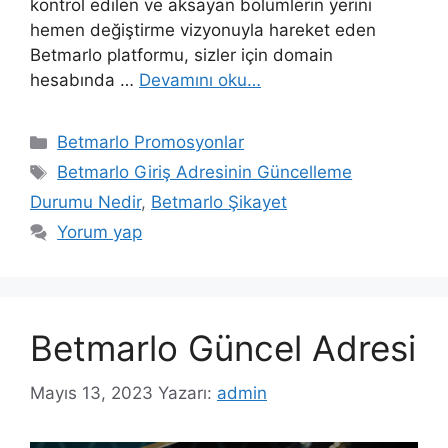
kontrol edilen ve aksayan bölümlerin yerini
hemen değiştirme vizyonuyla hareket eden
Betmarlo platformu, sizler için domain
hesabında …
Devamını oku…
Kategoriler
Betmarlo Promosyonlar
Etiketler
Betmarlo Giriş Adresinin Güncelleme
Durumu Nedir
,
Betmarlo Şikayet
Yorum yap
Betmarlo Güncel Adresi
Mayıs 13, 2023
Yazarı:
admin