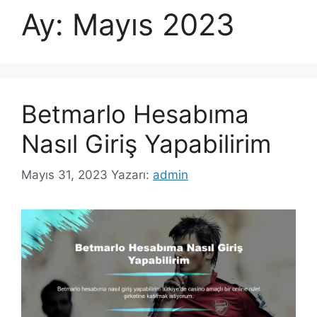
Ay:
Mayıs 2023
Betmarlo Hesabıma
Nasıl Giriş Yapabilirim
Mayıs 31, 2023
Yazarı:
admin