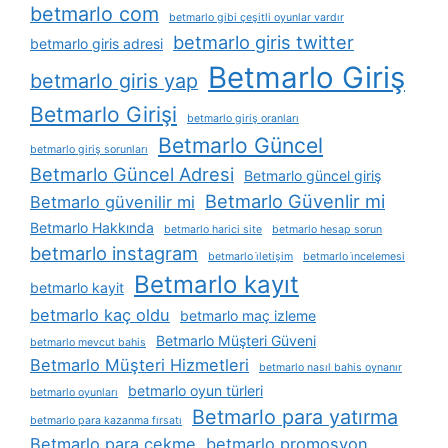
betmarlo com
betmarlo gibi çeşitli oyunlar vardır
betmarlo giris twitter
betmarlo giris adresi
Betmarlo Giriş
betmarlo giris yap
Betmarlo Girişi
betmarlo giriş oranları
Betmarlo Güncel
betmarlo giriş sorunları
Betmarlo Güncel Adresi
Betmarlo güncel giriş
Betmarlo Güvenlir mi
Betmarlo güvenilir mi
Betmarlo Hakkında
betmarlo harici site
betmarlo hesap sorun
betmarlo instagram
betmarlo i̇letişim
betmarlo i̇ncelemesi
Betmarlo kayıt
betmarlo kayit
betmarlo kaç oldu
betmarlo maç izleme
Betmarlo Müşteri Güveni
betmarlo mevcut bahis
Betmarlo Müşteri Hizmetleri
betmarlo nasıl bahis oynanır
betmarlo oyun türleri
betmarlo oyunları
Betmarlo para yatırma
betmarlo para kazanma fırsatı
Betmarlo para çekme
betmarlo promosyon