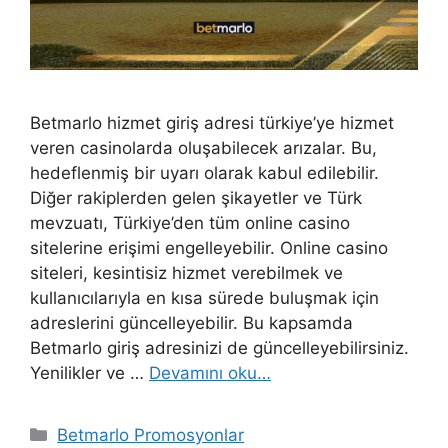
Betmarlo hizmet giriş adresi türkiye’ye hizmet
veren casinolarda oluşabilecek arızalar. Bu,
hedeflenmiş bir uyarı olarak kabul edilebilir.
Diğer rakiplerden gelen şikayetler ve Türk
mevzuatı, Türkiye’den tüm online casino
sitelerine erişimi engelleyebilir. Online casino
siteleri, kesintisiz hizmet verebilmek ve
kullanıcılarıyla en kısa sürede buluşmak için
adreslerini güncelleyebilir. Bu kapsamda
Betmarlo giriş adresinizi de güncelleyebilirsiniz.
Yenilikler ve …
Devamını oku…
Kategoriler
Betmarlo Promosyonlar