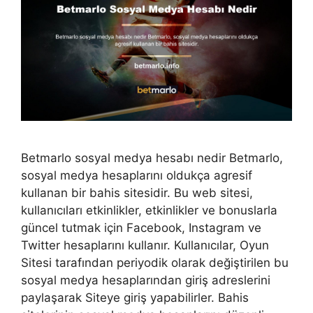
Betmarlo sosyal medya hesabı nedir Betmarlo,
sosyal medya hesaplarını oldukça agresif
kullanan bir bahis sitesidir. Bu web sitesi,
kullanıcıları etkinlikler, etkinlikler ve bonuslarla
güncel tutmak için Facebook, Instagram ve
Twitter hesaplarını kullanır. Kullanıcılar, Oyun
Sitesi tarafından periyodik olarak değiştirilen bu
sosyal medya hesaplarından giriş adreslerini
paylaşarak Siteye giriş yapabilirler. Bahis