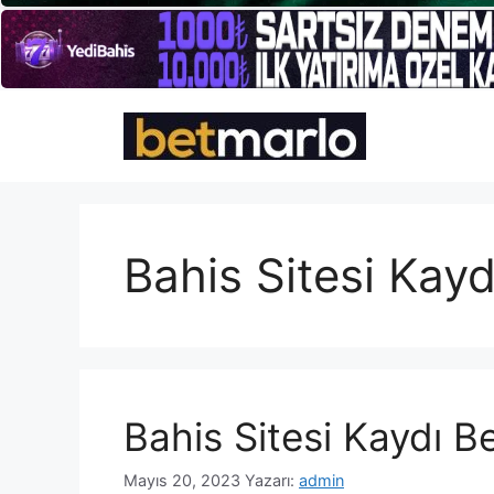
İçeriğe
atla
Bahis Sitesi Kay
Bahis Sitesi Kaydı B
Mayıs 20, 2023
Yazarı:
admin