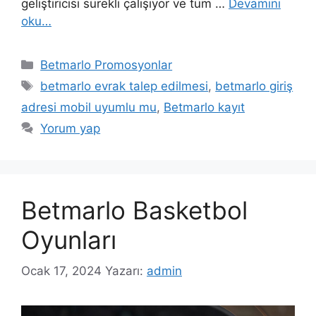
geliştiricisi sürekli çalışıyor ve tüm …
Devamını
oku…
Kategoriler
Betmarlo Promosyonlar
Etiketler
betmarlo evrak talep edilmesi
,
betmarlo giriş
adresi mobil uyumlu mu
,
Betmarlo kayıt
Yorum yap
Betmarlo Basketbol
Oyunları
Ocak 17, 2024
Yazarı:
admin