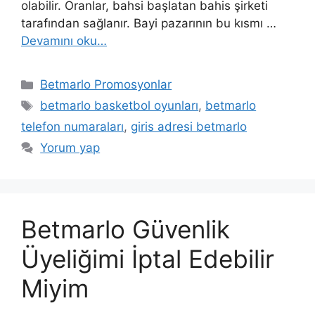
olabilir. Oranlar, bahsi başlatan bahis şirketi
tarafından sağlanır. Bayi pazarının bu kısmı …
Devamını oku…
Kategoriler
Betmarlo Promosyonlar
Etiketler
betmarlo basketbol oyunları
,
betmarlo
telefon numaraları
,
giris adresi betmarlo
Yorum yap
Betmarlo Güvenlik
Üyeliğimi İptal Edebilir
Miyim