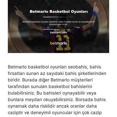
Betmarlo basketbol oyunları seobahis, bahis
fırsatları sunan az sayıdaki bahis şirketlerinden
biridir. Burada diğer Betmarlo müşterileri
tarafından sunulan basketbol bahislerini
bulabilirsiniz. Bu bahisleri oynayabilir veya
bunlara meydan okuyabilirsiniz. Borsada bahis
oynamak daha risklidir ancak oranlar daha
caziptir ve deneyimli oyuncular için çok cazip