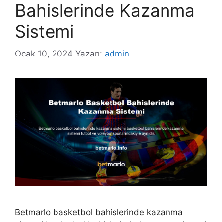
Bahislerinde Kazanma
Sistemi
Ocak 10, 2024
Yazarı:
admin
Betmarlo basketbol bahislerinde kazanma