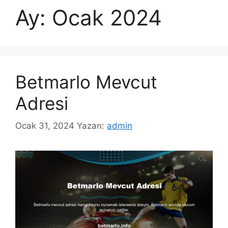
Ay:
Ocak 2024
Betmarlo Mevcut
Adresi
Ocak 31, 2024
Yazarı:
admin