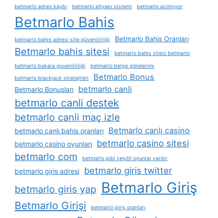
betmarlo adres kaybı
betmarlo altyapı sistemi
betmarlo açılmıyor
Betmarlo Bahis
Betmarlo Bahis Oranları
betmarlo bahis adresi site güvenilirliği
Betmarlo bahis sitesi
betmarlo bahis sitesi betmarlo
betmarlo bakara güvenilirliği
betmarlo belge gönderimi
Betmarlo Bonus
betmarlo blackjack stratejileri
betmarlo canli
Betmarlo Bonusları
betmarlo canli destek
betmarlo canli maç izle
Betmarlo canlı casino
betmarlo canlı bahis oranları
betmarlo casino sitesi
betmarlo casino oyunları
betmarlo com
betmarlo gibi çeşitli oyunlar vardır
betmarlo giris twitter
betmarlo giris adresi
Betmarlo Giriş
betmarlo giris yap
Betmarlo Girişi
betmarlo giriş oranları