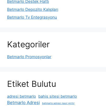
Betmarlo Destek Hattı
Betmarlo Depozito Kalıpları
Betmarlo Tv Entegrasyonu
Kategoriler
Betmarlo Promosyonlar
Etiket Bulutu
adresi betmarlo
bahis sitesi betmarlo
Betmarlo Adresi
betmarlo adresi nasıl girilir