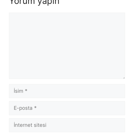
Yorum yapın
Yorum
İsim
E-
posta
İnternet
sitesi