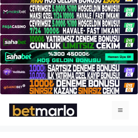
İçeriğe
atla
Menü