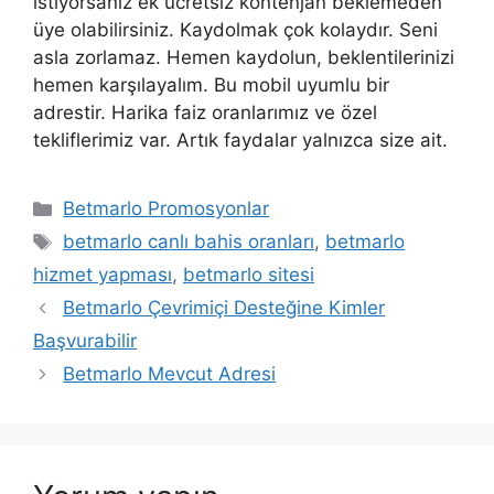
istiyorsanız ek ücretsiz kontenjan beklemeden
üye olabilirsiniz. Kaydolmak çok kolaydır. Seni
asla zorlamaz. Hemen kaydolun, beklentilerinizi
hemen karşılayalım. Bu mobil uyumlu bir
adrestir. Harika faiz oranlarımız ve özel
tekliflerimiz var. Artık faydalar yalnızca size ait.
Kategoriler
Betmarlo Promosyonlar
Etiketler
betmarlo canlı bahis oranları
,
betmarlo
hizmet yapması
,
betmarlo sitesi
Betmarlo Çevrimiçi Desteğine Kimler
Başvurabilir
Betmarlo Mevcut Adresi