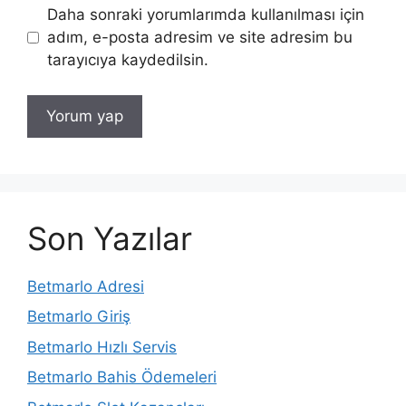
Daha sonraki yorumlarımda kullanılması için
adım, e-posta adresim ve site adresim bu
tarayıcıya kaydedilsin.
Son Yazılar
Betmarlo Adresi
Betmarlo Giriş
Betmarlo Hızlı Servis
Betmarlo Bahis Ödemeleri