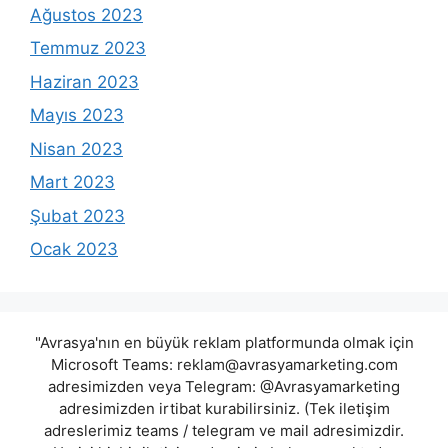
Ağustos 2023
Temmuz 2023
Haziran 2023
Mayıs 2023
Nisan 2023
Mart 2023
Şubat 2023
Ocak 2023
"Avrasya'nın en büyük reklam platformunda olmak için
Microsoft Teams:
reklam@avrasyamarketing.com
adresimizden veya Telegram: @Avrasyamarketing
adresimizden irtibat kurabilirsiniz. (Tek iletişim
adreslerimiz teams / telegram ve mail adresimizdir.