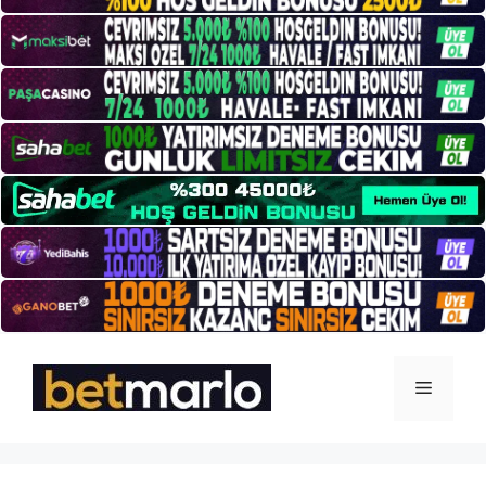
İçeriğe
atla
Menü