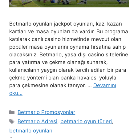
Betmarlo oyunları jackpot oyunları, kazı kazan
kartları ve masa oyunları da vardır. Bu programa
katılarak canlı casino hizmetinde mevcut olan
popüler masa oyunlarını oynama fırsatına sahip
olacaksınız. Betmarlo, yasa dışı casino sitelerine
para yatırma ve çekme olanağı sunarak,
kullanıcıların yaygın olarak tercih edilen bir para
çekme yöntemi olan banka havalesi yoluyla
para çekmesine olanak tanıyor. …
Devamını
oku…
Kategoriler
Betmarlo Promosyonlar
Etiketler
Betmarlo Adresi
,
betmarlo oyun türleri
,
betmarlo oyunları