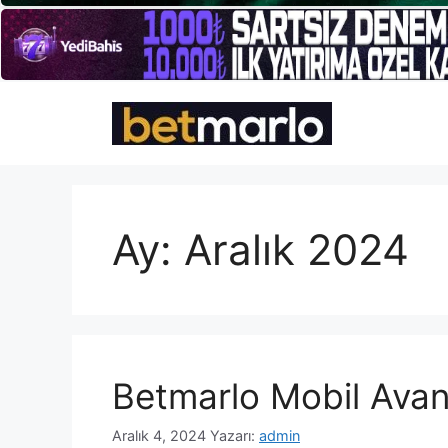
İçeriğe
atla
Ay:
Aralık 2024
Betmarlo Mobil Avan
Aralık 4, 2024
Yazarı:
admin