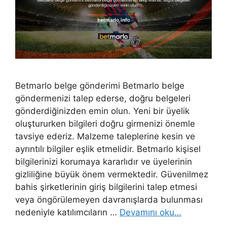
Betmarlo belge gönderimi Betmarlo belge
göndermenizi talep ederse, doğru belgeleri
gönderdiğinizden emin olun. Yeni bir üyelik
oluştururken bilgileri doğru girmenizi önemle
tavsiye ederiz. Malzeme taleplerine kesin ve
ayrıntılı bilgiler eşlik etmelidir. Betmarlo kişisel
bilgilerinizi korumaya kararlıdır ve üyelerinin
gizliliğine büyük önem vermektedir. Güvenilmez
bahis şirketlerinin giriş bilgilerini talep etmesi
veya öngörülemeyen davranışlarda bulunması
nedeniyle katılımcıların …
Devamını oku…