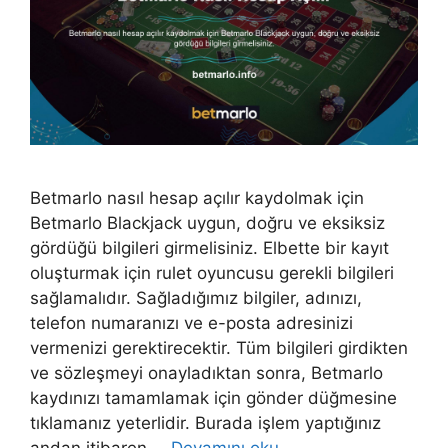
Betmarlo nasıl hesap açılır kaydolmak için
Betmarlo Blackjack uygun, doğru ve eksiksiz
gördüğü bilgileri girmelisiniz. Elbette bir kayıt
oluşturmak için rulet oyuncusu gerekli bilgileri
sağlamalıdır. Sağladığımız bilgiler, adınızı,
telefon numaranızı ve e-posta adresinizi
vermenizi gerektirecektir. Tüm bilgileri girdikten
ve sözleşmeyi onayladıktan sonra, Betmarlo
kaydınızı tamamlamak için gönder düğmesine
tıklamanız yeterlidir. Burada işlem yaptığınız