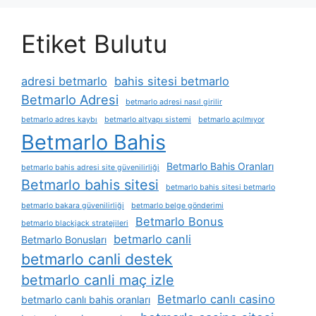
Etiket Bulutu
adresi betmarlo
bahis sitesi betmarlo
Betmarlo Adresi
betmarlo adresi nasıl girilir
betmarlo adres kaybı
betmarlo altyapı sistemi
betmarlo açılmıyor
Betmarlo Bahis
Betmarlo Bahis Oranları
betmarlo bahis adresi site güvenilirliği
Betmarlo bahis sitesi
betmarlo bahis sitesi betmarlo
betmarlo bakara güvenilirliği
betmarlo belge gönderimi
Betmarlo Bonus
betmarlo blackjack stratejileri
betmarlo canli
Betmarlo Bonusları
betmarlo canli destek
betmarlo canli maç izle
Betmarlo canlı casino
betmarlo canlı bahis oranları