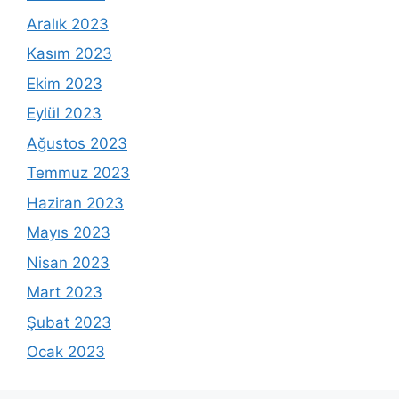
Aralık 2023
Kasım 2023
Ekim 2023
Eylül 2023
Ağustos 2023
Temmuz 2023
Haziran 2023
Mayıs 2023
Nisan 2023
Mart 2023
Şubat 2023
Ocak 2023