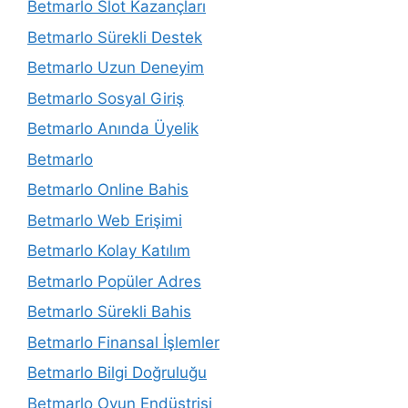
Betmarlo Slot Kazançları
Betmarlo Sürekli Destek
Betmarlo Uzun Deneyim
Betmarlo Sosyal Giriş
Betmarlo Anında Üyelik
Betmarlo
Betmarlo Online Bahis
Betmarlo Web Erişimi
Betmarlo Kolay Katılım
Betmarlo Popüler Adres
Betmarlo Sürekli Bahis
Betmarlo Finansal İşlemler
Betmarlo Bilgi Doğruluğu
Betmarlo Oyun Endüstrisi