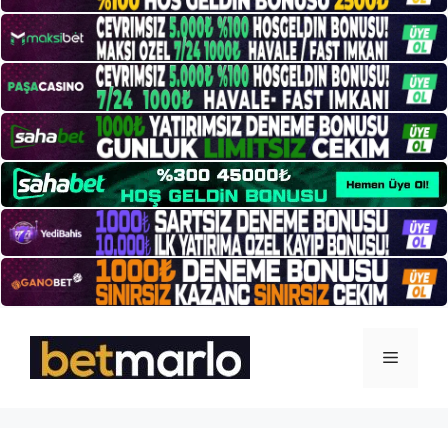
İçeriğe
atla
Menü