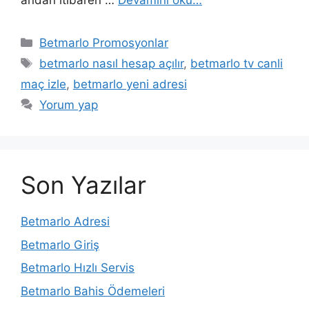
andan itibaren …
Devamını oku…
Kategoriler
Betmarlo Promosyonlar
Etiketler
betmarlo nasıl hesap açılır
,
betmarlo tv canli
maç izle
,
betmarlo yeni adresi
Yorum yap
Son Yazılar
Betmarlo Adresi
Betmarlo Giriş
Betmarlo Hızlı Servis
Betmarlo Bahis Ödemeleri