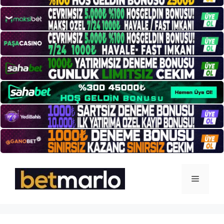
İçeriğe
atla
Menü