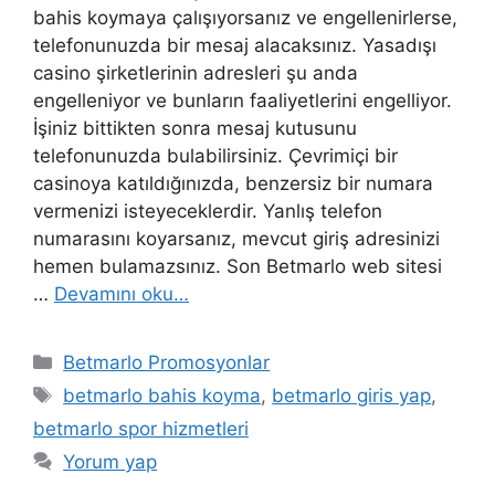
bahis koymaya çalışıyorsanız ve engellenirlerse,
telefonunuzda bir mesaj alacaksınız. Yasadışı
casino şirketlerinin adresleri şu anda
engelleniyor ve bunların faaliyetlerini engelliyor.
İşiniz bittikten sonra mesaj kutusunu
telefonunuzda bulabilirsiniz. Çevrimiçi bir
casinoya katıldığınızda, benzersiz bir numara
vermenizi isteyeceklerdir. Yanlış telefon
numarasını koyarsanız, mevcut giriş adresinizi
hemen bulamazsınız. Son Betmarlo web sitesi
…
Devamını oku…
Kategoriler
Betmarlo Promosyonlar
Etiketler
betmarlo bahis koyma
,
betmarlo giris yap
,
betmarlo spor hizmetleri
Yorum yap