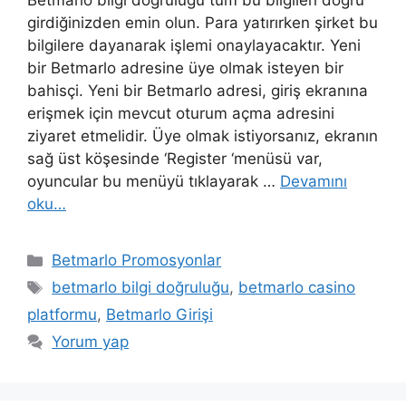
Betmarlo bilgi doğruluğu tüm bu bilgileri doğru
girdiğinizden emin olun. Para yatırırken şirket bu
bilgilere dayanarak işlemi onaylayacaktır. Yeni
bir Betmarlo adresine üye olmak isteyen bir
bahisçi. Yeni bir Betmarlo adresi, giriş ekranına
erişmek için mevcut oturum açma adresini
ziyaret etmelidir. Üye olmak istiyorsanız, ekranın
sağ üst köşesinde ‘Register ‘menüsü var,
oyuncular bu menüyü tıklayarak …
Devamını
oku…
Kategoriler
Betmarlo Promosyonlar
Etiketler
betmarlo bilgi doğruluğu
,
betmarlo casino
platformu
,
Betmarlo Girişi
Yorum yap