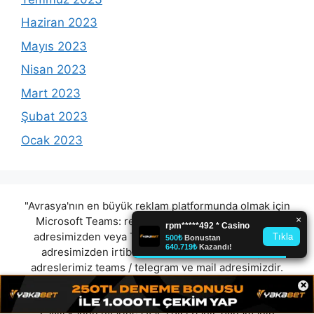
Haziran 2023
Mayıs 2023
Nisan 2023
Mart 2023
Şubat 2023
Ocak 2023
"Avrasya'nın en büyük reklam platformunda olmak için
Microsoft Teams:
reklam@avrasyamarketing.com
adresimizden veya Telegram: @Avrasyamarketing
adresimizden irtibat kurabilirsiniz. (Tek iletişim
adreslerimiz teams / telegram ve mail adresimizdir.
Harici hiçbir iletişim adresimiz bulunmamaktadır.
×
Lütfen itibar etmeyiniz.) Türkiye yasalarına göre 7258
sayılı kanun uyarınca yasa dışı bahis oynamanın