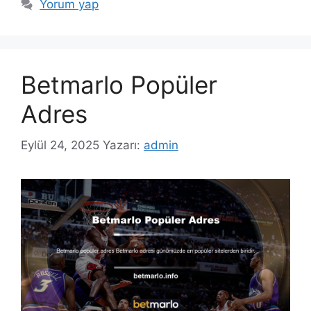
Yorum yap
Betmarlo Popüler
Adres
Eylül 24, 2025
Yazarı:
admin