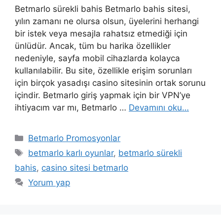
Betmarlo sürekli bahis Betmarlo bahis sitesi,
yılın zamanı ne olursa olsun, üyelerini herhangi
bir istek veya mesajla rahatsız etmediği için
ünlüdür. Ancak, tüm bu harika özellikler
nedeniyle, sayfa mobil cihazlarda kolayca
kullanılabilir. Bu site, özellikle erişim sorunları
için birçok yasadışı casino sitesinin ortak sorunu
içindir. Betmarlo giriş yapmak için bir VPN’ye
ihtiyacım var mı, Betmarlo …
Devamını oku…
Kategoriler
Betmarlo Promosyonlar
Etiketler
betmarlo karlı oyunlar
,
betmarlo sürekli
bahis
,
casino sitesi betmarlo
Yorum yap