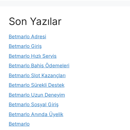
Son Yazılar
Betmarlo Adresi
Betmarlo Giriş
Betmarlo Hızlı Servis
Betmarlo Bahis Ödemeleri
Betmarlo Slot Kazançları
Betmarlo Sürekli Destek
Betmarlo Uzun Deneyim
Betmarlo Sosyal Giriş
Betmarlo Anında Üyelik
Betmarlo