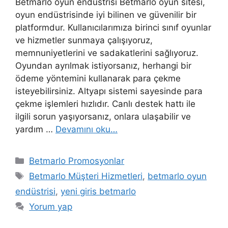
Betmarlo oyun endüstrisi Betmarlo oyun sitesi,
oyun endüstrisinde iyi bilinen ve güvenilir bir
platformdur. Kullanıcılarımıza birinci sınıf oyunlar
ve hizmetler sunmaya çalışıyoruz,
memnuniyetlerini ve sadakatlerini sağlıyoruz.
Oyundan ayrılmak istiyorsanız, herhangi bir
ödeme yöntemini kullanarak para çekme
isteyebilirsiniz. Altyapı sistemi sayesinde para
çekme işlemleri hızlıdır. Canlı destek hattı ile
ilgili sorun yaşıyorsanız, onlara ulaşabilir ve
yardım …
Devamını oku…
Kategoriler
Betmarlo Promosyonlar
Etiketler
Betmarlo Müşteri Hizmetleri
,
betmarlo oyun
endüstrisi
,
yeni giris betmarlo
Yorum yap