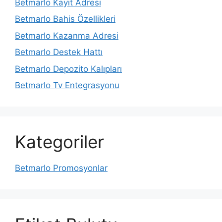
Betmarlo Kayıt Adresi
Betmarlo Bahis Özellikleri
Betmarlo Kazanma Adresi
Betmarlo Destek Hattı
Betmarlo Depozito Kalıpları
Betmarlo Tv Entegrasyonu
Kategoriler
Betmarlo Promosyonlar