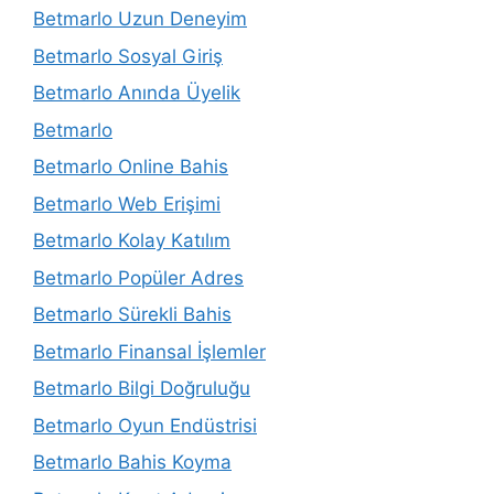
Betmarlo Uzun Deneyim
Betmarlo Sosyal Giriş
Betmarlo Anında Üyelik
Betmarlo
Betmarlo Online Bahis
Betmarlo Web Erişimi
Betmarlo Kolay Katılım
Betmarlo Popüler Adres
Betmarlo Sürekli Bahis
Betmarlo Finansal İşlemler
Betmarlo Bilgi Doğruluğu
Betmarlo Oyun Endüstrisi
Betmarlo Bahis Koyma