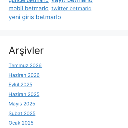
güncel betmarlo
mobil betmarlo
twitter betmarlo
yeni giris betmarlo
Arşivler
Temmuz 2026
Haziran 2026
Eylül 2025
Haziran 2025
Mayıs 2025
Şubat 2025
Ocak 2025