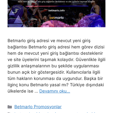
Betmarlo giriş adresi ve mevcut yeni giriş
bağlantısı Betmarlo giriş adresi hem görev dizisi
hem de mevcut yeni giriş bağlantısı desteklenir
ve site üyelerini taşımak kolaydır. Güvenlikle ilgili
gizlilik anlaşmalarının bu şekilde uygulanması
bunun açık bir göstergesidir. Kullanıcılarla ilgili
tüm hakların korunması da uygundur. Başka bir
ilginç konu Betmarlo yasal mı? Türkiye dışındaki
ülkelerde ise …
Devamını oku…
Kategoriler
Betmarlo Promosyonlar