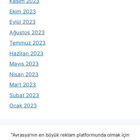
Kasım 2023
Ekim 2023
Eylül 2023
Ağustos 2023
Temmuz 2023
Haziran 2023
Mayıs 2023
Nisan 2023
Mart 2023
Şubat 2023
Ocak 2023
"Avrasya'nın en büyük reklam platformunda olmak için