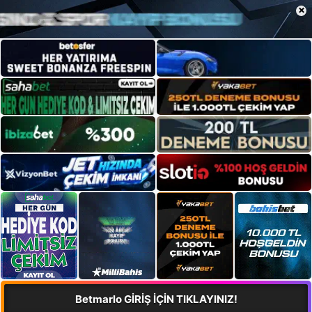
×
Betmarlo GİRİŞ İÇİN TIKLAYINIZ!