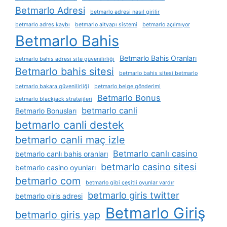
Betmarlo Adresi
betmarlo adresi nasıl girilir
betmarlo adres kaybı
betmarlo altyapı sistemi
betmarlo açılmıyor
Betmarlo Bahis
Betmarlo Bahis Oranları
betmarlo bahis adresi site güvenilirliği
Betmarlo bahis sitesi
betmarlo bahis sitesi betmarlo
betmarlo bakara güvenilirliği
betmarlo belge gönderimi
Betmarlo Bonus
betmarlo blackjack stratejileri
betmarlo canli
Betmarlo Bonusları
betmarlo canli destek
betmarlo canli maç izle
Betmarlo canlı casino
betmarlo canlı bahis oranları
betmarlo casino sitesi
betmarlo casino oyunları
betmarlo com
betmarlo gibi çeşitli oyunlar vardır
betmarlo giris twitter
betmarlo giris adresi
Betmarlo Giriş
betmarlo giris yap