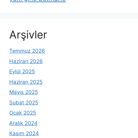
Arşivler
Temmuz 2026
Haziran 2026
Eylül 2025
Haziran 2025
Mayıs 2025
Şubat 2025
Ocak 2025
Aralık 2024
Kasım 2024