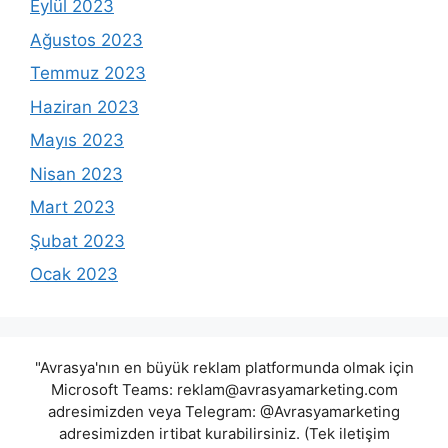
Eylül 2023
Ağustos 2023
Temmuz 2023
Haziran 2023
Mayıs 2023
Nisan 2023
Mart 2023
Şubat 2023
Ocak 2023
"Avrasya'nın en büyük reklam platformunda olmak için
Microsoft Teams:
reklam@avrasyamarketing.com
adresimizden veya Telegram: @Avrasyamarketing
adresimizden irtibat kurabilirsiniz. (Tek iletişim