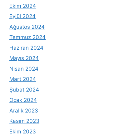
Ekim 2024
Eylül 2024
Ağustos 2024
Temmuz 2024
Haziran 2024
Mayıs 2024
Nisan 2024
Mart 2024
Şubat 2024
Ocak 2024
Aralık 2023
Kasım 2023
Ekim 2023