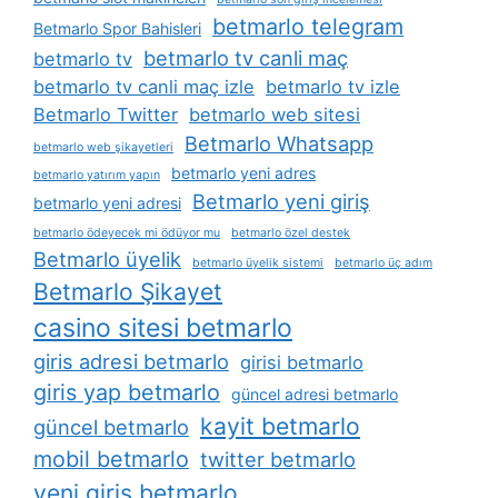
betmarlo telegram
Betmarlo Spor Bahisleri
betmarlo tv canli maç
betmarlo tv
betmarlo tv canli maç izle
betmarlo tv izle
Betmarlo Twitter
betmarlo web sitesi
Betmarlo Whatsapp
betmarlo web şikayetleri
betmarlo yeni adres
betmarlo yatırım yapın
Betmarlo yeni giriş
betmarlo yeni adresi
betmarlo ödeyecek mi ödüyor mu
betmarlo özel destek
Betmarlo üyelik
betmarlo üyelik sistemi
betmarlo üç adım
Betmarlo Şikayet
casino sitesi betmarlo
giris adresi betmarlo
girisi betmarlo
giris yap betmarlo
güncel adresi betmarlo
kayit betmarlo
güncel betmarlo
mobil betmarlo
twitter betmarlo
yeni giris betmarlo