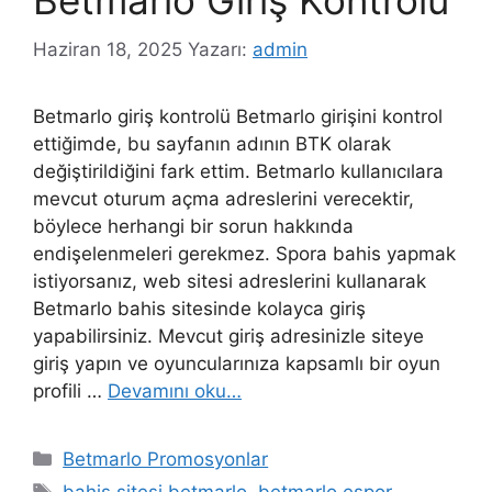
Betmarlo Giriş Kontrolü
Haziran 18, 2025
Yazarı:
admin
Betmarlo giriş kontrolü Betmarlo girişini kontrol
ettiğimde, bu sayfanın adının BTK olarak
değiştirildiğini fark ettim. Betmarlo kullanıcılara
mevcut oturum açma adreslerini verecektir,
böylece herhangi bir sorun hakkında
endişelenmeleri gerekmez. Spora bahis yapmak
istiyorsanız, web sitesi adreslerini kullanarak
Betmarlo bahis sitesinde kolayca giriş
yapabilirsiniz. Mevcut giriş adresinizle siteye
giriş yapın ve oyuncularınıza kapsamlı bir oyun
profili …
Devamını oku…
Kategoriler
Betmarlo Promosyonlar
Etiketler
bahis sitesi betmarlo
,
betmarlo espor