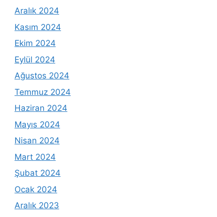
Aralık 2024
Kasım 2024
Ekim 2024
Eylül 2024
Ağustos 2024
Temmuz 2024
Haziran 2024
Mayıs 2024
Nisan 2024
Mart 2024
Şubat 2024
Ocak 2024
Aralık 2023