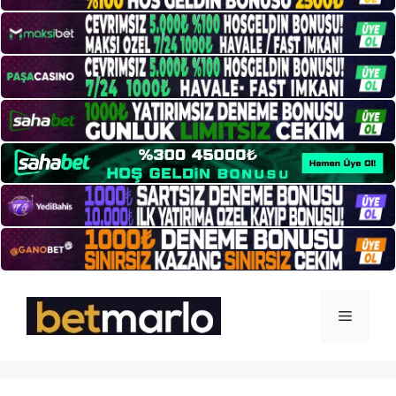
İçeriğe
atla
Menü