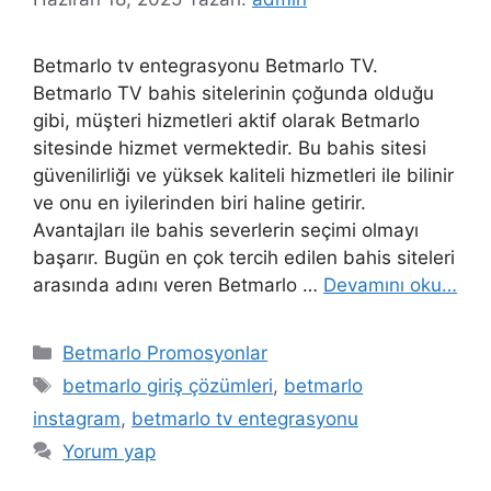
Betmarlo tv entegrasyonu Betmarlo TV.
Betmarlo TV bahis sitelerinin çoğunda olduğu
gibi, müşteri hizmetleri aktif olarak Betmarlo
sitesinde hizmet vermektedir. Bu bahis sitesi
güvenilirliği ve yüksek kaliteli hizmetleri ile bilinir
ve onu en iyilerinden biri haline getirir.
Avantajları ile bahis severlerin seçimi olmayı
başarır. Bugün en çok tercih edilen bahis siteleri
arasında adını veren Betmarlo …
Devamını oku…
Kategoriler
Betmarlo Promosyonlar
Etiketler
betmarlo giriş çözümleri
,
betmarlo
instagram
,
betmarlo tv entegrasyonu
Yorum yap