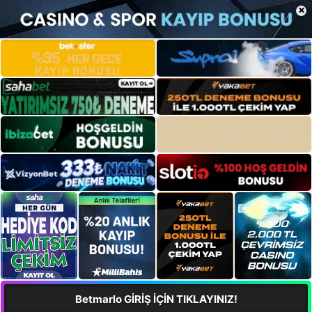
×
Betmarlo GİRİŞ İÇİN TIKLAYINIZ!