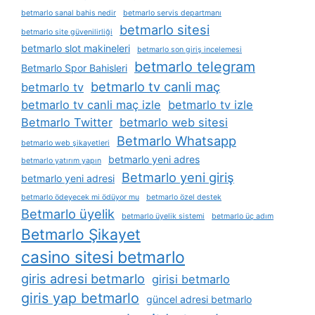
betmarlo sanal bahis nedir
betmarlo servis departmanı
betmarlo sitesi
betmarlo site güvenilirliği
betmarlo slot makineleri
betmarlo son giriş incelemesi
betmarlo telegram
Betmarlo Spor Bahisleri
betmarlo tv canli maç
betmarlo tv
betmarlo tv canli maç izle
betmarlo tv izle
Betmarlo Twitter
betmarlo web sitesi
Betmarlo Whatsapp
betmarlo web şikayetleri
betmarlo yeni adres
betmarlo yatırım yapın
Betmarlo yeni giriş
betmarlo yeni adresi
betmarlo ödeyecek mi ödüyor mu
betmarlo özel destek
Betmarlo üyelik
betmarlo üyelik sistemi
betmarlo üç adım
Betmarlo Şikayet
casino sitesi betmarlo
giris adresi betmarlo
girisi betmarlo
giris yap betmarlo
güncel adresi betmarlo