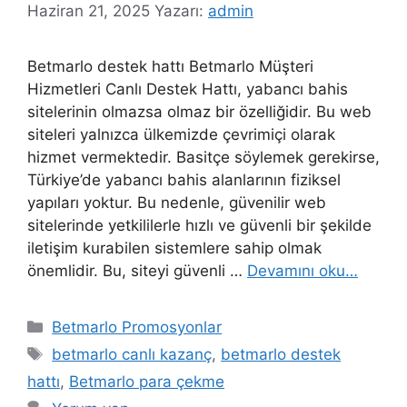
Haziran 21, 2025
Yazarı:
admin
Betmarlo destek hattı Betmarlo Müşteri
Hizmetleri Canlı Destek Hattı, yabancı bahis
sitelerinin olmazsa olmaz bir özelliğidir. Bu web
siteleri yalnızca ülkemizde çevrimiçi olarak
hizmet vermektedir. Basitçe söylemek gerekirse,
Türkiye’de yabancı bahis alanlarının fiziksel
yapıları yoktur. Bu nedenle, güvenilir web
sitelerinde yetkililerle hızlı ve güvenli bir şekilde
iletişim kurabilen sistemlere sahip olmak
önemlidir. Bu, siteyi güvenli …
Devamını oku…
Kategoriler
Betmarlo Promosyonlar
Etiketler
betmarlo canlı kazanç
,
betmarlo destek
hattı
,
Betmarlo para çekme