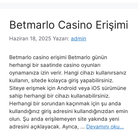
Betmarlo Casino Erişimi
Haziran 18, 2025
Yazarı:
admin
Betmarlo casino erişimi Betmarlo günün
herhangi bir saatinde casino oyunları
oynamanıza izin verir. Hangi cihazı kullanırsanız
kullanın, sitede kolayca giriş yapabilirsiniz.
Siteye erişmek için Android veya iOS sürümüne
sahip herhangi bir cihazı kullanabilirsiniz.
Herhangi bir sorundan kaçınmak için şu anda
kullandığınız giriş adresini kullandığınızdan emin
olun. Şu anda erişilemeyen site yakında yeni
adresini açıklayacak. Ayrıca, …
Devamını oku…