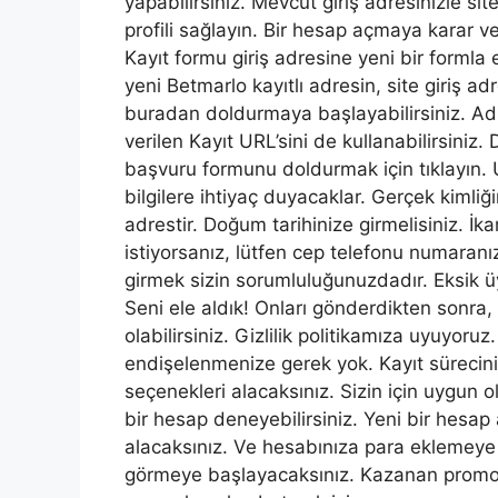
yapabilirsiniz. Mevcut giriş adresinizle si
profili sağlayın. Bir hesap açmaya karar ver
Kayıt formu giriş adresine yeni bir formla 
yeni Betmarlo kayıtlı adresin, site giriş a
buradan doldurmaya başlayabilirsiniz. Adr
verilen Kayıt URL’sini de kullanabilirsiniz
başvuru formunu doldurmak için tıklayın. 
bilgilere ihtiyaç duyacaklar. Gerçek kimliğin
adrestir. Doğum tarihinize girmelisiniz. İk
istiyorsanız, lütfen cep telefonu numaranız
girmek sizin sorumluluğunuzdadır. Eksik 
Seni ele aldık! Onları gönderdikten sonra
olabilirsiniz. Gizlilik politikamıza uyuyoru
endişelenmenize gerek yok. Kayıt sürecin
seçenekleri alacaksınız. Sizin için uygun ol
bir hesap deneyebilirsiniz. Yeni bir hesap
alacaksınız. Ve hesabınıza para eklemeye 
görmeye başlayacaksınız. Kazanan promo