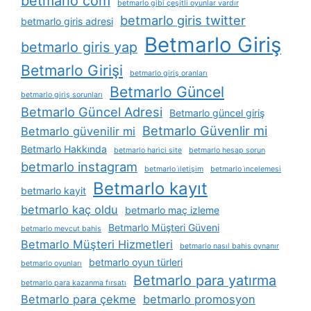
betmarlo com
betmarlo gibi çeşitli oyunlar vardır
betmarlo giris twitter
betmarlo giris adresi
Betmarlo Giriş
betmarlo giris yap
Betmarlo Girişi
betmarlo giriş oranları
Betmarlo Güncel
betmarlo giriş sorunları
Betmarlo Güncel Adresi
Betmarlo güncel giriş
Betmarlo Güvenlir mi
Betmarlo güvenilir mi
Betmarlo Hakkında
betmarlo harici site
betmarlo hesap sorun
betmarlo instagram
betmarlo i̇letişim
betmarlo i̇ncelemesi
Betmarlo kayıt
betmarlo kayit
betmarlo kaç oldu
betmarlo maç izleme
Betmarlo Müşteri Güveni
betmarlo mevcut bahis
Betmarlo Müşteri Hizmetleri
betmarlo nasıl bahis oynanır
betmarlo oyun türleri
betmarlo oyunları
Betmarlo para yatırma
betmarlo para kazanma fırsatı
Betmarlo para çekme
betmarlo promosyon