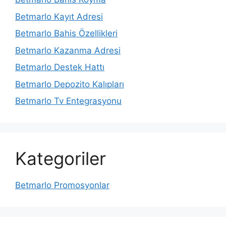
Betmarlo Kayıt Adresi
Betmarlo Bahis Özellikleri
Betmarlo Kazanma Adresi
Betmarlo Destek Hattı
Betmarlo Depozito Kalıpları
Betmarlo Tv Entegrasyonu
Kategoriler
Betmarlo Promosyonlar