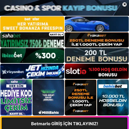
×
Betmarlo GİRİŞ İÇİN TIKLAYINIZ!