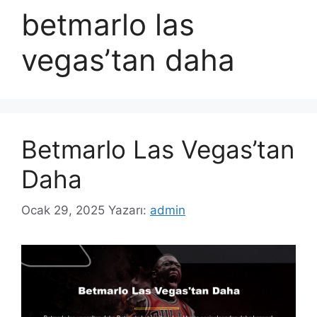
betmarlo las
vegas’tan daha
Betmarlo Las Vegas’tan
Daha
Ocak 29, 2025
Yazarı:
admin