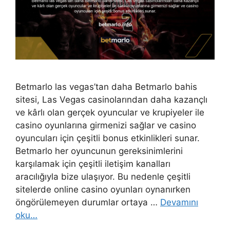
Betmarlo las vegas’tan daha Betmarlo bahis
sitesi, Las Vegas casinolarından daha kazançlı
ve kârlı olan gerçek oyuncular ve krupiyeler ile
casino oyunlarına girmenizi sağlar ve casino
oyuncuları için çeşitli bonus etkinlikleri sunar.
Betmarlo her oyuncunun gereksinimlerini
karşılamak için çeşitli iletişim kanalları
aracılığıyla bize ulaşıyor. Bu nedenle çeşitli
sitelerde online casino oyunları oynanırken
öngörülemeyen durumlar ortaya …
Devamını
oku…