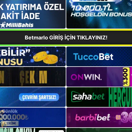
Betmarlo GİRİŞ İÇİN TIKLAYINIZ!