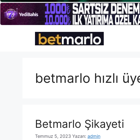
İçeriğe
atla
betmarlo hızlı üy
Betmarlo Şikayeti
Temmuz 5, 2023
Yazarı:
admin