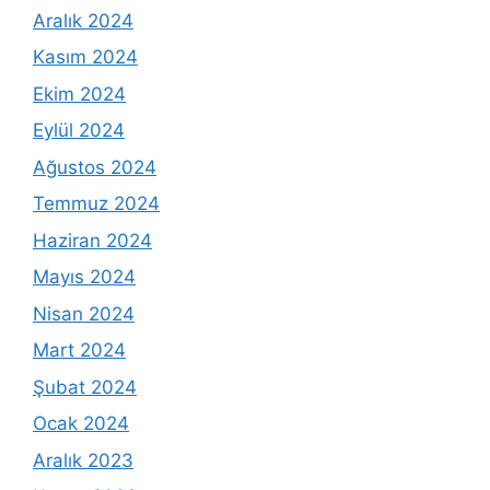
Aralık 2024
Kasım 2024
Ekim 2024
Eylül 2024
Ağustos 2024
Temmuz 2024
Haziran 2024
Mayıs 2024
Nisan 2024
Mart 2024
Şubat 2024
Ocak 2024
Aralık 2023