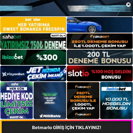
×
Betmarlo GİRİŞ İÇİN TIKLAYINIZ!