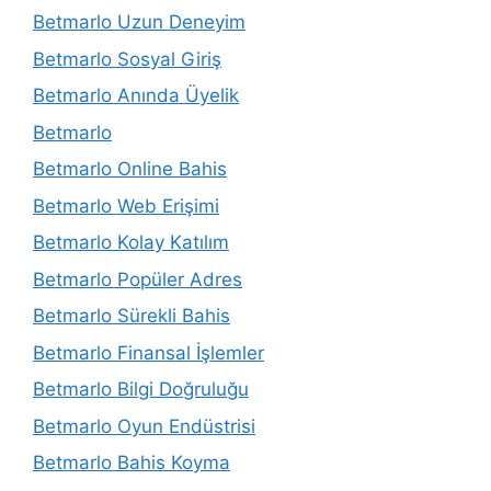
Betmarlo Uzun Deneyim
Betmarlo Sosyal Giriş
Betmarlo Anında Üyelik
Betmarlo
Betmarlo Online Bahis
Betmarlo Web Erişimi
Betmarlo Kolay Katılım
Betmarlo Popüler Adres
Betmarlo Sürekli Bahis
Betmarlo Finansal İşlemler
Betmarlo Bilgi Doğruluğu
Betmarlo Oyun Endüstrisi
Betmarlo Bahis Koyma