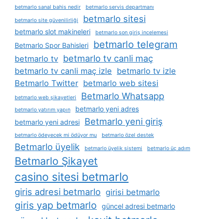
betmarlo sanal bahis nedir
betmarlo servis departmanı
betmarlo sitesi
betmarlo site güvenilirliği
betmarlo slot makineleri
betmarlo son giriş incelemesi
betmarlo telegram
Betmarlo Spor Bahisleri
betmarlo tv canli maç
betmarlo tv
betmarlo tv canli maç izle
betmarlo tv izle
Betmarlo Twitter
betmarlo web sitesi
Betmarlo Whatsapp
betmarlo web şikayetleri
betmarlo yeni adres
betmarlo yatırım yapın
Betmarlo yeni giriş
betmarlo yeni adresi
betmarlo ödeyecek mi ödüyor mu
betmarlo özel destek
Betmarlo üyelik
betmarlo üyelik sistemi
betmarlo üç adım
Betmarlo Şikayet
casino sitesi betmarlo
giris adresi betmarlo
girisi betmarlo
giris yap betmarlo
güncel adresi betmarlo