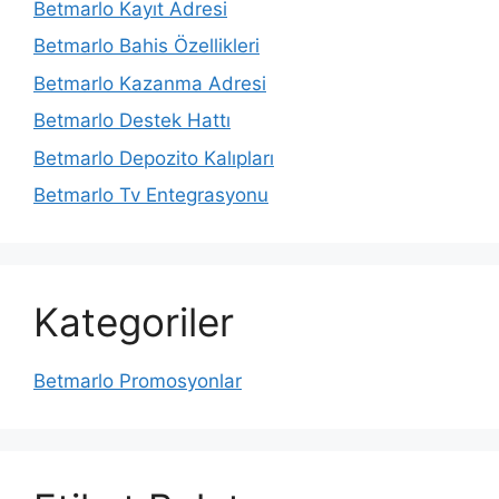
Betmarlo Kayıt Adresi
Betmarlo Bahis Özellikleri
Betmarlo Kazanma Adresi
Betmarlo Destek Hattı
Betmarlo Depozito Kalıpları
Betmarlo Tv Entegrasyonu
Kategoriler
Betmarlo Promosyonlar