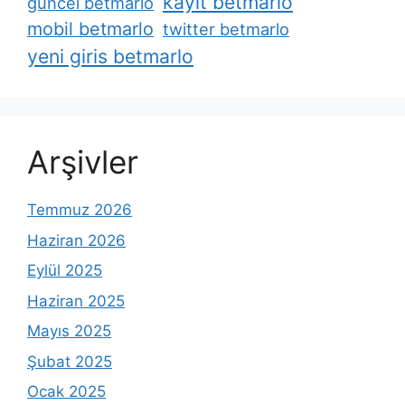
kayit betmarlo
güncel betmarlo
mobil betmarlo
twitter betmarlo
yeni giris betmarlo
Arşivler
Temmuz 2026
Haziran 2026
Eylül 2025
Haziran 2025
Mayıs 2025
Şubat 2025
Ocak 2025