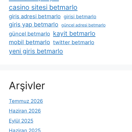
casino sitesi betmarlo
giris adresi betmarlo
girisi betmarlo
giris yap betmarlo
güncel adresi betmarlo
kayit betmarlo
güncel betmarlo
mobil betmarlo
twitter betmarlo
yeni giris betmarlo
Arşivler
Temmuz 2026
Haziran 2026
Eylül 2025
Haziran 2025