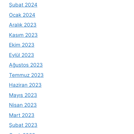
Şubat 2024
Ocak 2024
Aralık 2023
Kasım 2023
Ekim 2023
Eylül 2023
Ağustos 2023
Temmuz 2023
Haziran 2023
Mayıs 2023
Nisan 2023
Mart 2023
Şubat 2023