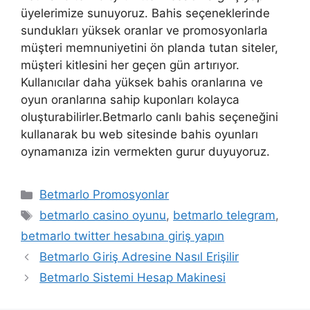
üyelerimize sunuyoruz. Bahis seçeneklerinde
sundukları yüksek oranlar ve promosyonlarla
müşteri memnuniyetini ön planda tutan siteler,
müşteri kitlesini her geçen gün artırıyor.
Kullanıcılar daha yüksek bahis oranlarına ve
oyun oranlarına sahip kuponları kolayca
oluşturabilirler.Betmarlo canlı bahis seçeneğini
kullanarak bu web sitesinde bahis oyunları
oynamanıza izin vermekten gurur duyuyoruz.
Kategoriler
Betmarlo Promosyonlar
Etiketler
betmarlo casino oyunu
,
betmarlo telegram
,
betmarlo twitter hesabına giriş yapın
Betmarlo Giriş Adresine Nasıl Erişilir
Betmarlo Sistemi Hesap Makinesi