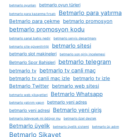
betmarlo oyun türleri
betmarlo oyunları
Betmarlo para yatırma
betmarlo para kazanma fırsatı
Betmarlo para çekme
betmarlo promosyon
betmarlo promosyon kodu
betmarlo sanal bahis nedir
betmarlo servis departmanı
betmarlo sitesi
betmarlo site güvenilirliği
betmarlo slot makineleri
betmarlo son giriş incelemesi
betmarlo telegram
Betmarlo Spor Bahisleri
betmarlo tv canli maç
betmarlo tv
betmarlo tv canli maç izle
betmarlo tv izle
Betmarlo Twitter
betmarlo web sitesi
Betmarlo Whatsapp
betmarlo web şikayetleri
betmarlo yeni adres
betmarlo yatırım yapın
Betmarlo yeni giriş
betmarlo yeni adresi
betmarlo ödeyecek mi ödüyor mu
betmarlo özel destek
Betmarlo üyelik
betmarlo üyelik sistemi
betmarlo üç adım
Betmarlo Şikayet