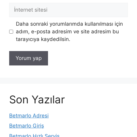
İnternet
sitesi
Daha sonraki yorumlarımda kullanılması için
adım, e-posta adresim ve site adresim bu
tarayıcıya kaydedilsin.
Son Yazılar
Betmarlo Adresi
Betmarlo Giriş
Betmarlo Hızlı Servis