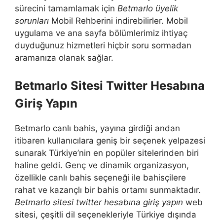
sürecini tamamlamak için
Betmarlo üyelik
sorunları
Mobil Rehberini indirebilirler. Mobil
uygulama ve ana sayfa bölümlerimiz ihtiyaç
duyduğunuz hizmetleri hiçbir soru sormadan
aramanıza olanak sağlar.
Betmarlo Sitesi Twitter Hesabına
Giriş Yapın
Betmarlo canlı bahis, yayına girdiği andan
itibaren kullanıcılara geniş bir seçenek yelpazesi
sunarak Türkiye’nin en popüler sitelerinden biri
haline geldi. Genç ve dinamik organizasyon,
özellikle canlı bahis seçeneği ile bahisçilere
rahat ve kazançlı bir bahis ortamı sunmaktadır.
Betmarlo sitesi twitter hesabına giriş yapın
web
sitesi, çeşitli dil seçenekleriyle Türkiye dışında