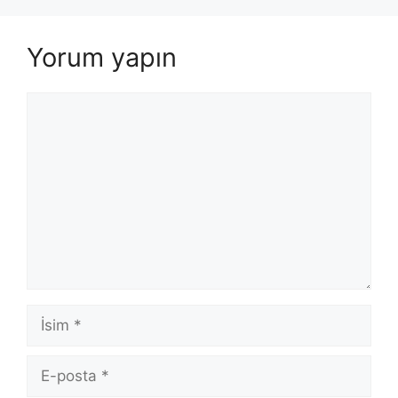
Yorum yapın
Yorum
İsim
E-
posta