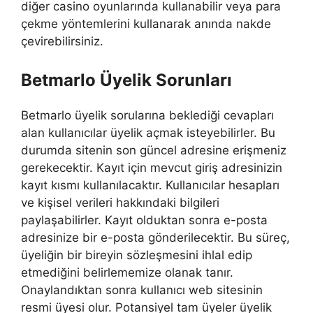
diğer casino oyunlarında kullanabilir veya para
çekme yöntemlerini kullanarak anında nakde
çevirebilirsiniz.
Betmarlo Üyelik Sorunları
Betmarlo üyelik sorularına beklediği cevapları
alan kullanıcılar üyelik açmak isteyebilirler. Bu
durumda sitenin son güncel adresine erişmeniz
gerekecektir. Kayıt için mevcut giriş adresinizin
kayıt kısmı kullanılacaktır. Kullanıcılar hesapları
ve kişisel verileri hakkındaki bilgileri
paylaşabilirler. Kayıt olduktan sonra e-posta
adresinize bir e-posta gönderilecektir. Bu süreç,
üyeliğin bir bireyin sözleşmesini ihlal edip
etmediğini belirlememize olanak tanır.
Onaylandıktan sonra kullanıcı web sitesinin
resmi üyesi olur. Potansiyel tam üyeler üyelik