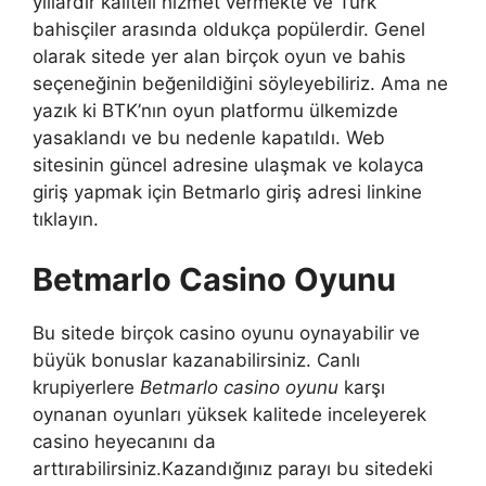
yıllardır kaliteli hizmet vermekte ve Türk
bahisçiler arasında oldukça popülerdir. Genel
olarak sitede yer alan birçok oyun ve bahis
seçeneğinin beğenildiğini söyleyebiliriz. Ama ne
yazık ki BTK’nın oyun platformu ülkemizde
yasaklandı ve bu nedenle kapatıldı. Web
sitesinin güncel adresine ulaşmak ve kolayca
giriş yapmak için Betmarlo giriş adresi linkine
tıklayın.
Betmarlo Casino Oyunu
Bu sitede birçok casino oyunu oynayabilir ve
büyük bonuslar kazanabilirsiniz. Canlı
krupiyerlere
Betmarlo casino oyunu
karşı
oynanan oyunları yüksek kalitede inceleyerek
casino heyecanını da
arttırabilirsiniz.Kazandığınız parayı bu sitedeki