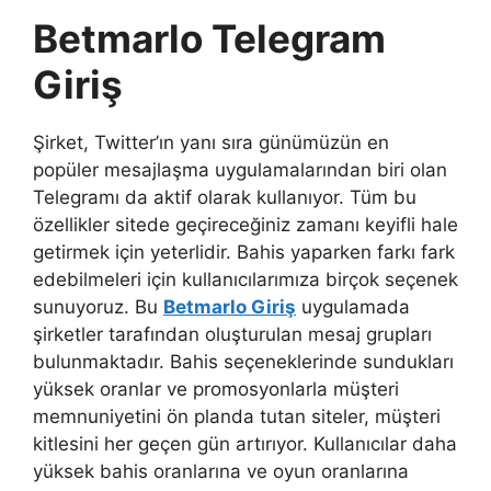
Betmarlo Telegram
Giriş
Şirket, Twitter’ın yanı sıra günümüzün en
popüler mesajlaşma uygulamalarından biri olan
Telegramı da aktif olarak kullanıyor. Tüm bu
özellikler sitede geçireceğiniz zamanı keyifli hale
getirmek için yeterlidir. Bahis yaparken farkı fark
edebilmeleri için kullanıcılarımıza birçok seçenek
sunuyoruz. Bu
Betmarlo Giriş
uygulamada
şirketler tarafından oluşturulan mesaj grupları
bulunmaktadır. Bahis seçeneklerinde sundukları
yüksek oranlar ve promosyonlarla müşteri
memnuniyetini ön planda tutan siteler, müşteri
kitlesini her geçen gün artırıyor. Kullanıcılar daha
yüksek bahis oranlarına ve oyun oranlarına