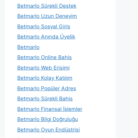
Betmarlo Sürekli Destek
Betmarlo Uzun Deneyim
Betmarlo Sosyal Giriş
Betmarlo Anında Üyelik
Betmarlo
Betmarlo Online Bahis
Betmarlo Web Erişimi
Betmarlo Kolay Katılım
Betmarlo Popüler Adres
Betmarlo Sürekli Bahis
Betmarlo Finansal İşlemler
Betmarlo Bilgi Doğruluğu
Betmarlo Oyun Endüstrisi