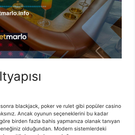
ltyapısı
sonra blackjack, poker ve rulet gibi popüler casino
ksınız. Ancak oyunun seçeneklerini bu kadar
a göre birden fazla bahis yapmanıza olanak tanıyan
eneğiniz olduğundan. Modern sistemlerdeki