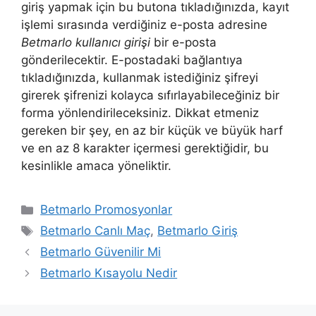
giriş yapmak için bu butona tıkladığınızda, kayıt
işlemi sırasında verdiğiniz e-posta adresine
Betmarlo kullanıcı girişi
bir e-posta
gönderilecektir. E-postadaki bağlantıya
tıkladığınızda, kullanmak istediğiniz şifreyi
girerek şifrenizi kolayca sıfırlayabileceğiniz bir
forma yönlendirileceksiniz. Dikkat etmeniz
gereken bir şey, en az bir küçük ve büyük harf
ve en az 8 karakter içermesi gerektiğidir, bu
kesinlikle amaca yöneliktir.
Kategoriler
Betmarlo Promosyonlar
Etiketler
Betmarlo Canlı Maç
,
Betmarlo Giriş
Betmarlo Güvenilir Mi
Betmarlo Kısayolu Nedir