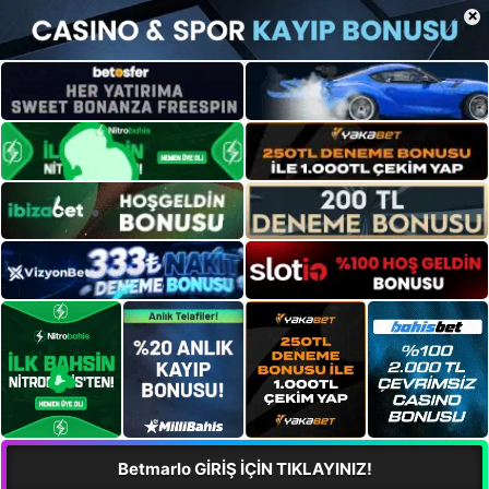
×
Betmarlo GİRİŞ İÇİN TIKLAYINIZ!