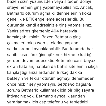
bazen sizin yüzünüzden veya siteden dolayı
siteye hemen giriş yapamayabilirsiniz. Ancak,
Betmarlo oturum açma kilitlenmelerinin kökü
genellikle BTK engelleme adresleridir. Bu
durumda kendi adresinizle giriş yapmalısınız.
Yanlış adres girerseniz 404 hatasıyla
karşılaşabilirsiniz. Bazen Betmarlo giriş
çökmeleri rakip web sitelerine yapılan
saldırılardan kaynaklanabilir. Bu durumda hak
sahibi kısa süreliğine çözerek hizmete kaldığı
yerden devam edecektir. Betmarlo canlı beyaz
ekran hataları, hataları da bahis sitelerinin sıkça
karşılaştığı arızalardandır. Birkaç dakika
bekleyin ve tekrar oturum açmayı denemeden
önce hiçbir şey yapmayın.
Betmarlo bağlantı
sorunu
Betmarlo kullanmak için bir bilgisayara
ihtiyacınız yok. Betmarlo ayrıcalıklarından
yararlanmak için cep telefonu ve tabletinizi