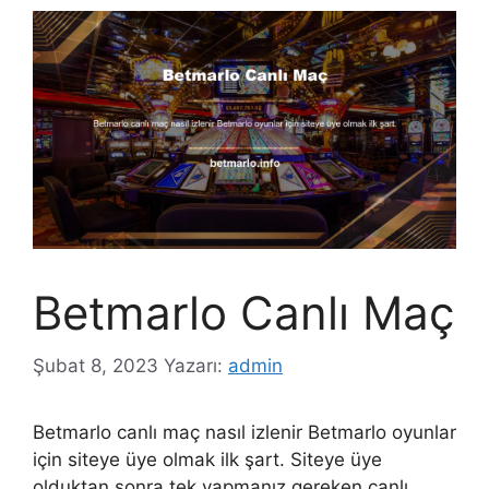
Betmarlo Canlı Maç
Şubat 8, 2023
Yazarı:
admin
Betmarlo canlı maç nasıl izlenir Betmarlo oyunlar
için siteye üye olmak ilk şart. Siteye üye
olduktan sonra tek yapmanız gereken canlı