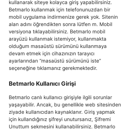
kullanarak siteye kolayca giriş yapabilirsiniz.
Betmarlo kullanmak için telefonunuzdan bir
mobil uygulama indirmenize gerek yok. Sitenin
alan adını öğrendikten sonra lütfen m. Mobil
versiyona tıklayabilirsiniz. Betmarlo mobil
arayüzü kullanmak istemiyor, kullanmakta
olduğum masaüstü sürümünü kullanmaya
devam etmek için cihazınızın tarayıcı
ayarlarından “masaüstü sürümünü iste”
seçeneğine tıklamanız gerekmektedir.
Betmarlo Kullanıcı Girişi
Betmarlo canlı kullanıcı girişiyle ilgili sorunlar
yaşayabilir. Ancak, bu genellikle web sitesinden
ziyade kullanıcıdan kaynaklanır. Giriş yapmak
için kullandığınız şifreyi unutursanız, Şifremi
Unuttum sekmesini kullanabilirsiniz. Betmarlo