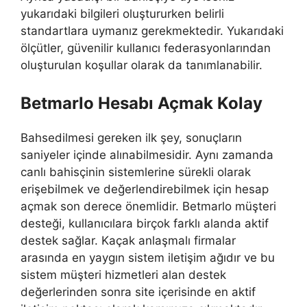
yukarıdaki bilgileri oluştururken belirli
standartlara uymanız gerekmektedir. Yukarıdaki
ölçütler, güvenilir kullanıcı federasyonlarından
oluşturulan koşullar olarak da tanımlanabilir.
Betmarlo Hesabı Açmak Kolay
Bahsedilmesi gereken ilk şey, sonuçların
saniyeler içinde alınabilmesidir. Aynı zamanda
canlı bahisçinin sistemlerine sürekli olarak
erişebilmek ve değerlendirebilmek için hesap
açmak son derece önemlidir. Betmarlo müşteri
desteği, kullanıcılara birçok farklı alanda aktif
destek sağlar. Kaçak anlaşmalı firmalar
arasında en yaygın sistem iletişim ağıdır ve bu
sistem müşteri hizmetleri alan destek
değerlerinden sonra site içerisinde en aktif