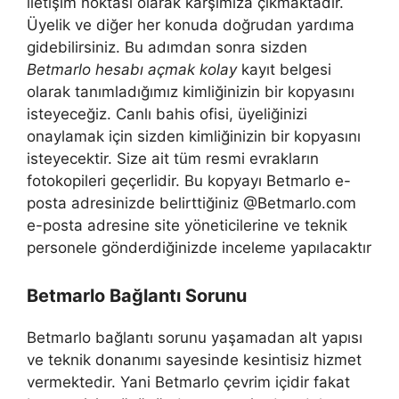
iletişim noktası olarak karşımıza çıkmaktadır.
Üyelik ve diğer her konuda doğrudan yardıma
gidebilirsiniz. Bu adımdan sonra sizden
Betmarlo hesabı açmak kolay
kayıt belgesi
olarak tanımladığımız kimliğinizin bir kopyasını
isteyeceğiz. Canlı bahis ofisi, üyeliğinizi
onaylamak için sizden kimliğinizin bir kopyasını
isteyecektir. Size ait tüm resmi evrakların
fotokopileri geçerlidir. Bu kopyayı Betmarlo e-
posta adresinizde belirttiğiniz @Betmarlo.com
e-posta adresine site yöneticilerine ve teknik
personele gönderdiğinizde inceleme yapılacaktır
Betmarlo Bağlantı Sorunu
Betmarlo bağlantı sorunu yaşamadan alt yapısı
ve teknik donanımı sayesinde kesintisiz hizmet
vermektedir. Yani Betmarlo çevrim içidir fakat