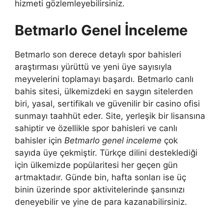
hizmeti gözlemleyebilirsiniz.
Betmarlo Genel İnceleme
Betmarlo son derece detaylı spor bahisleri
araştırması yürüttü ve yeni üye sayısıyla
meyvelerini toplamayı başardı. Betmarlo canlı
bahis sitesi, ülkemizdeki en saygın sitelerden
biri, yasal, sertifikalı ve güvenilir bir casino ofisi
sunmayı taahhüt eder. Site, yerleşik bir lisansına
sahiptir ve özellikle spor bahisleri ve canlı
bahisler için
Betmarlo genel inceleme
çok
sayıda üye çekmiştir. Türkçe dilini desteklediği
için ülkemizde popülaritesi her geçen gün
artmaktadır. Günde bin, hafta sonları ise üç
binin üzerinde spor aktivitelerinde şansınızı
deneyebilir ve yine de para kazanabilirsiniz.