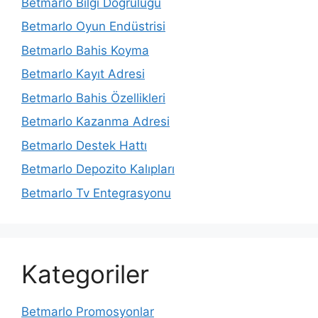
Betmarlo Bilgi Doğruluğu
Betmarlo Oyun Endüstrisi
Betmarlo Bahis Koyma
Betmarlo Kayıt Adresi
Betmarlo Bahis Özellikleri
Betmarlo Kazanma Adresi
Betmarlo Destek Hattı
Betmarlo Depozito Kalıpları
Betmarlo Tv Entegrasyonu
Kategoriler
Betmarlo Promosyonlar