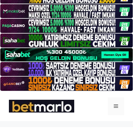
İçeriğe
atla
Menü