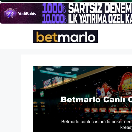
İçeriğe
atla