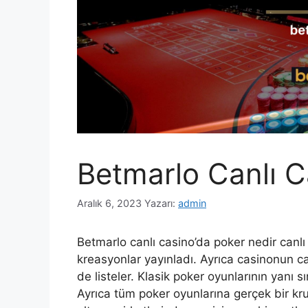
Betmarlo Canlı C
Aralık 6, 2023
Yazarı:
admin
Betmarlo canlı casino’da poker nedir canlı 
kreasyonlar yayınladı. Ayrıca casinonun ca
de listeler. Klasik poker oyunlarının yanı s
Ayrıca tüm poker oyunlarına gerçek bir kr