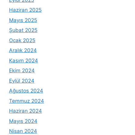
Haziran 2025
Mayıs 2025
Şubat 2025
Ocak 2025
Aralık 2024
Kasım 2024
Ekim 2024
Eylül 2024
Ağustos 2024
Temmuz 2024
Haziran 2024
Mayıs 2024
Nisan 2024