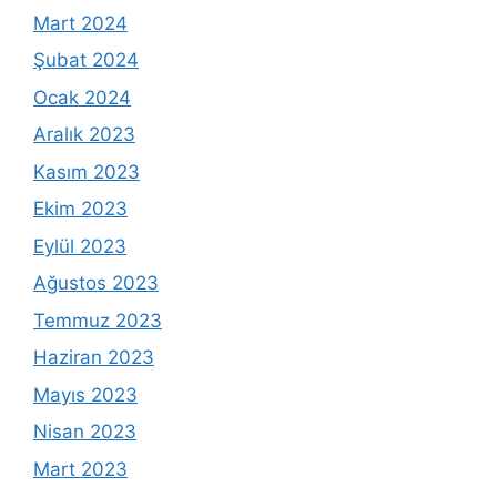
Mart 2024
Şubat 2024
Ocak 2024
Aralık 2023
Kasım 2023
Ekim 2023
Eylül 2023
Ağustos 2023
Temmuz 2023
Haziran 2023
Mayıs 2023
Nisan 2023
Mart 2023