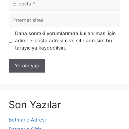
E-
posta
İnternet
sitesi
Daha sonraki yorumlarımda kullanılması için
adım, e-posta adresim ve site adresim bu
tarayıcıya kaydedilsin.
Son Yazılar
Betmarlo Adresi