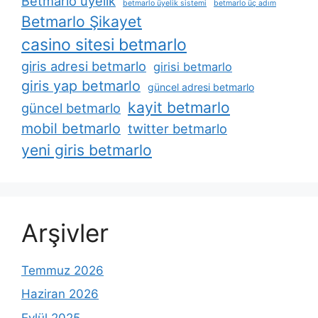
Betmarlo üyelik
betmarlo üyelik sistemi
betmarlo üç adım
Betmarlo Şikayet
casino sitesi betmarlo
giris adresi betmarlo
girisi betmarlo
giris yap betmarlo
güncel adresi betmarlo
kayit betmarlo
güncel betmarlo
mobil betmarlo
twitter betmarlo
yeni giris betmarlo
Arşivler
Temmuz 2026
Haziran 2026
Eylül 2025