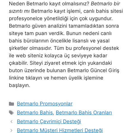
Neden Betmarlo kayıt olmalısınız?
Betmarlo bir
sızıntı mı
Betmarlo kayıt işlemi, canlı bahis sitesi
profesyonelce yönetildiği için çok uygundur.
Betmarlo güven analizini tamamladıktan sonra
siteye tam puan verdik. Bunun nedeni canlı
bahis bürolarının öncelikle lisanslı ve yasal
şirketler olmasıdır. Tüm bu profesyonel destek
ile web siteniz kolayca üç seviyeye kadar
çıkabilir. Siteyi ziyaret etmek için yukarıdaki
buton üzerinde bulunan Betmarlo Güncel Giriş
linkine tıklayın ve hemen üyelik işlemine
başlayın.
Kategoriler
Betmarlo Promosyonlar
Etiketler
Betmarlo Bahis
,
Betmarlo Bahis Oranları
Betmarlo Çevrimiçi Desteği
Betmarlo Müşteri Hizmetleri Desteği