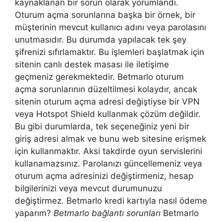
kaynaklanan bir sorun olarak yorumlandı.
Oturum açma sorunlarına başka bir örnek, bir
müşterinin mevcut kullanıcı adını veya parolasını
unutmasıdır. Bu durumda yapılacak tek şey
şifrenizi sıfırlamaktır. Bu işlemleri başlatmak için
sitenin canlı destek masası ile iletişime
geçmeniz gerekmektedir. Betmarlo oturum
açma sorunlarının düzeltilmesi kolaydır, ancak
sitenin oturum açma adresi değiştiyse bir VPN
veya Hotspot Shield kullanmak çözüm değildir.
Bu gibi durumlarda, tek seçeneğiniz yeni bir
giriş adresi almak ve bunu web sitesine erişmek
için kullanmaktır. Aksi takdirde oyun servislerini
kullanamazsınız. Parolanızı güncellemeniz veya
oturum açma adresinizi değiştirmeniz, hesap
bilgilerinizi veya mevcut durumunuzu
değiştirmez. Betmarlo kredi kartıyla nasıl ödeme
yaparım?
Betmarlo bağlantı sorunları
Betmarlo