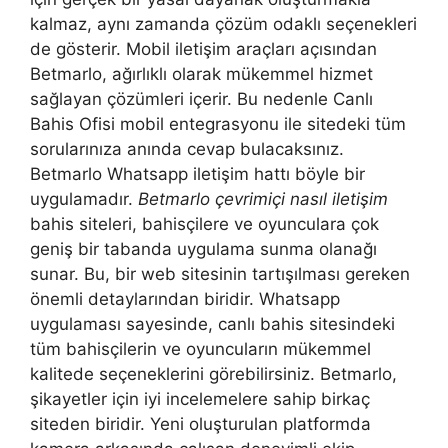
kalmaz, aynı zamanda çözüm odaklı seçenekleri
de gösterir. Mobil iletişim araçları açısından
Betmarlo, ağırlıklı olarak mükemmel hizmet
sağlayan çözümleri içerir. Bu nedenle Canlı
Bahis Ofisi mobil entegrasyonu ile sitedeki tüm
sorularınıza anında cevap bulacaksınız.
Betmarlo Whatsapp iletişim hattı böyle bir
uygulamadır.
Betmarlo çevrimiçi nasıl iletişim
bahis siteleri, bahisçilere ve oyunculara çok
geniş bir tabanda uygulama sunma olanağı
sunar. Bu, bir web sitesinin tartışılması gereken
önemli detaylarından biridir. Whatsapp
uygulaması sayesinde, canlı bahis sitesindeki
tüm bahisçilerin ve oyuncuların mükemmel
kalitede seçeneklerini görebilirsiniz. Betmarlo,
şikayetler için iyi incelemelere sahip birkaç
siteden biridir. Yeni oluşturulan platformda