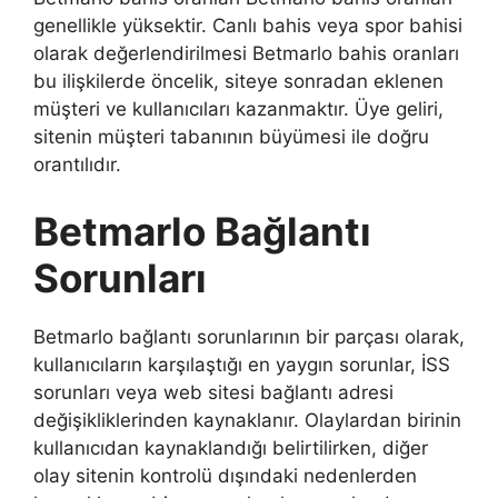
genellikle yüksektir. Canlı bahis veya spor bahisi
olarak değerlendirilmesi Betmarlo bahis oranları
bu ilişkilerde öncelik, siteye sonradan eklenen
müşteri ve kullanıcıları kazanmaktır. Üye geliri,
sitenin müşteri tabanının büyümesi ile doğru
orantılıdır.
Betmarlo Bağlantı
Sorunları
Betmarlo bağlantı sorunlarının bir parçası olarak,
kullanıcıların karşılaştığı en yaygın sorunlar, İSS
sorunları veya web sitesi bağlantı adresi
değişikliklerinden kaynaklanır. Olaylardan birinin
kullanıcıdan kaynaklandığı belirtilirken, diğer
olay sitenin kontrolü dışındaki nedenlerden