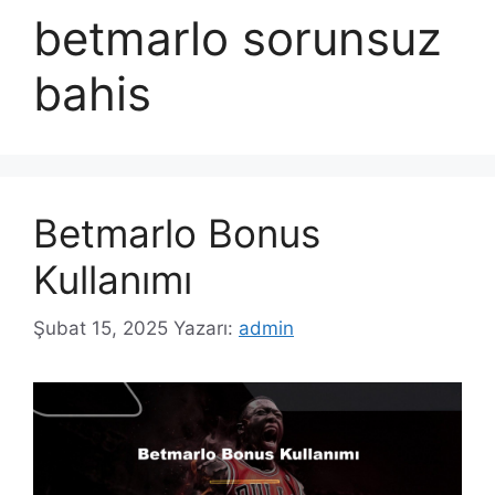
betmarlo sorunsuz
bahis
Betmarlo Bonus
Kullanımı
Şubat 15, 2025
Yazarı:
admin