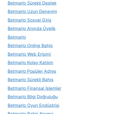
Betmarlo Sürekli Destek
Betmarlo Uzun Deneyim
Betmarlo Sosyal Giriş
Betmarlo Anında Üyelik
Betmarlo
Betmarlo Online Bahis
Betmarlo Web Erişimi
Betmarlo Kolay Katılım
Betmarlo Popüler Adres
Betmarlo Sürekli Bahis
Betmarlo Finansal İşlemler
Betmarlo Bilgi Doğruluğu
Betmarlo Oyun Endüstrisi
Betmarlo Bahis Koyma