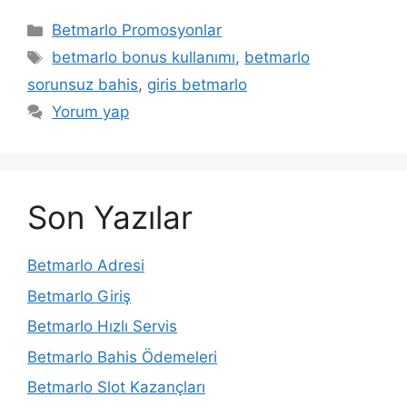
Kategoriler
Betmarlo Promosyonlar
Etiketler
betmarlo bonus kullanımı
,
betmarlo
sorunsuz bahis
,
giris betmarlo
Yorum yap
Son Yazılar
Betmarlo Adresi
Betmarlo Giriş
Betmarlo Hızlı Servis
Betmarlo Bahis Ödemeleri
Betmarlo Slot Kazançları