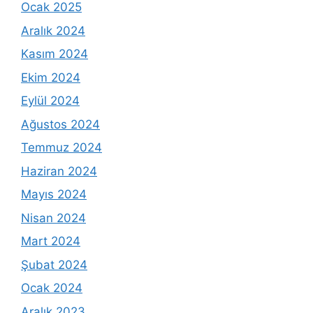
Ocak 2025
Aralık 2024
Kasım 2024
Ekim 2024
Eylül 2024
Ağustos 2024
Temmuz 2024
Haziran 2024
Mayıs 2024
Nisan 2024
Mart 2024
Şubat 2024
Ocak 2024
Aralık 2023