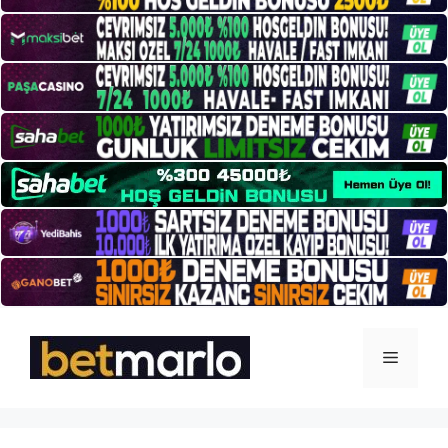
İçeriğe
atla
Menü