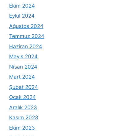
Ekim 2024
Eylül 2024
Ağustos 2024
Temmuz 2024
Haziran 2024
Mayıs 2024
Nisan 2024
Mart 2024
Şubat 2024
Ocak 2024
Aralık 2023
Kasım 2023
Ekim 2023