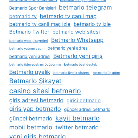
betmarlo telegram
Betmarlo Spor Bahisleri
betmarlo tv canli maç
betmarlo tv
betmarlo tv canli maç izle
betmarlo tv izle
Betmarlo Twitter
betmarlo web sitesi
Betmarlo Whatsapp
betmarlo web şikayetleri
betmarlo yeni adres
betmarlo yatırım yapın
Betmarlo yeni giriş
betmarlo yeni adresi
betmarlo ödeyecek mi ödüyor mu
betmarlo özel destek
Betmarlo üyelik
betmarlo üyelik sistemi
betmarlo üç adım
Betmarlo Şikayet
casino sitesi betmarlo
giris adresi betmarlo
girisi betmarlo
giris yap betmarlo
güncel adresi betmarlo
kayit betmarlo
güncel betmarlo
mobil betmarlo
twitter betmarlo
yeni giris betmarlo