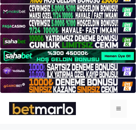
İçeriğe
atla
Menü