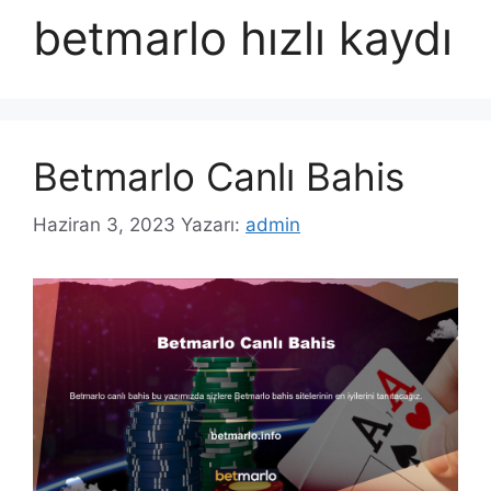
betmarlo hızlı kaydı
Betmarlo Canlı Bahis
Haziran 3, 2023
Yazarı:
admin