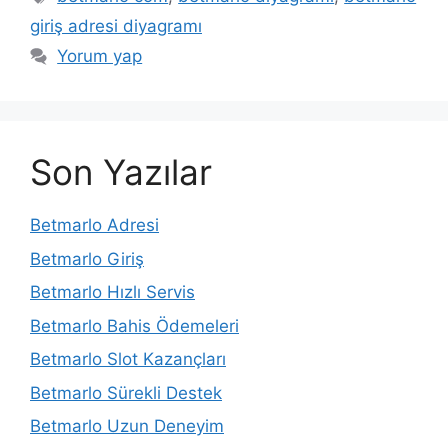
giriş adresi diyagramı
Yorum yap
Son Yazılar
Betmarlo Adresi
Betmarlo Giriş
Betmarlo Hızlı Servis
Betmarlo Bahis Ödemeleri
Betmarlo Slot Kazançları
Betmarlo Sürekli Destek
Betmarlo Uzun Deneyim