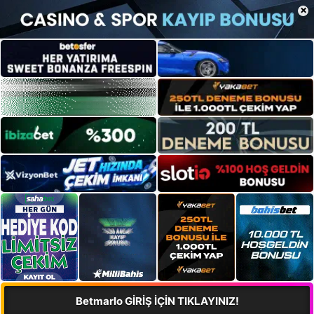
×
Betmarlo GİRİŞ İÇİN TIKLAYINIZ!