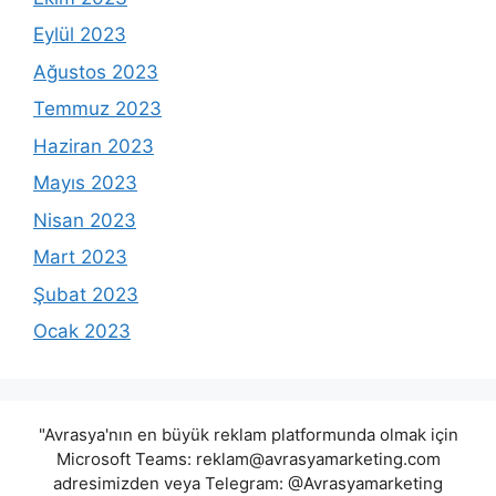
Eylül 2023
Ağustos 2023
Temmuz 2023
Haziran 2023
Mayıs 2023
Nisan 2023
Mart 2023
Şubat 2023
Ocak 2023
"Avrasya'nın en büyük reklam platformunda olmak için
Microsoft Teams:
reklam@avrasyamarketing.com
adresimizden veya Telegram: @Avrasyamarketing