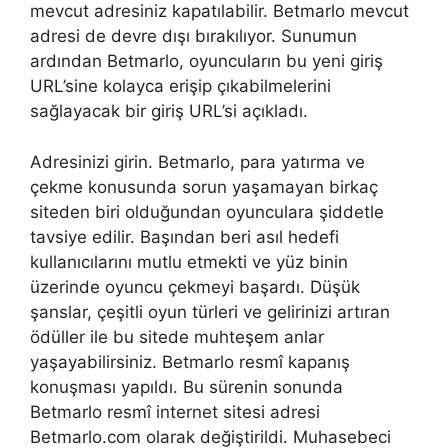
mevcut adresiniz kapatılabilir. Betmarlo mevcut
adresi de devre dışı bırakılıyor. Sunumun
ardından Betmarlo, oyuncuların bu yeni giriş
URL’sine kolayca erişip çıkabilmelerini
sağlayacak bir giriş URL’si açıkladı.
Adresinizi girin. Betmarlo, para yatırma ve
çekme konusunda sorun yaşamayan birkaç
siteden biri olduğundan oyunculara şiddetle
tavsiye edilir. Başından beri asıl hedefi
kullanıcılarını mutlu etmekti ve yüz binin
üzerinde oyuncu çekmeyi başardı. Düşük
şanslar, çeşitli oyun türleri ve gelirinizi artıran
ödüller ile bu sitede muhteşem anlar
yaşayabilirsiniz. Betmarlo resmî kapanış
konuşması yapıldı. Bu sürenin sonunda
Betmarlo resmî internet sitesi adresi
Betmarlo.com olarak değiştirildi. Muhasebeci