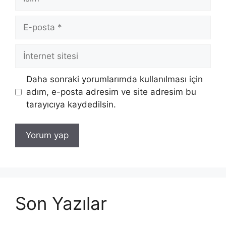
E-
posta
İnternet
sitesi
Daha sonraki yorumlarımda kullanılması için
adım, e-posta adresim ve site adresim bu
tarayıcıya kaydedilsin.
Son Yazılar