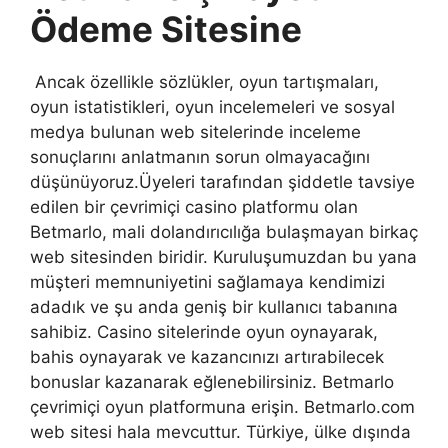
Ödeme Sitesine
Ancak özellikle sözlükler, oyun tartışmaları,
oyun istatistikleri, oyun incelemeleri ve sosyal
medya bulunan web sitelerinde inceleme
sonuçlarını anlatmanın sorun olmayacağını
düşünüyoruz.Üyeleri tarafından şiddetle tavsiye
edilen bir çevrimiçi casino platformu olan
Betmarlo, mali dolandırıcılığa bulaşmayan birkaç
web sitesinden biridir. Kuruluşumuzdan bu yana
müşteri memnuniyetini sağlamaya kendimizi
adadık ve şu anda geniş bir kullanıcı tabanına
sahibiz. Casino sitelerinde oyun oynayarak,
bahis oynayarak ve kazancınızı artırabilecek
bonuslar kazanarak eğlenebilirsiniz. Betmarlo
çevrimiçi oyun platformuna erişin. Betmarlo.com
web sitesi hala mevcuttur. Türkiye, ülke dışında