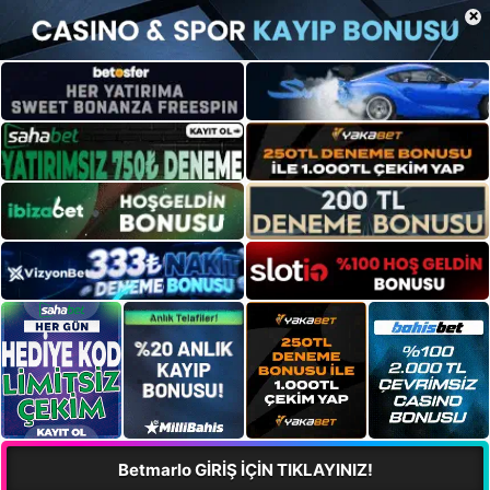
×
Betmarlo GİRİŞ İÇİN TIKLAYINIZ!