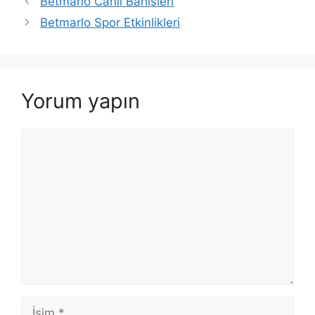
Betmarlo Canlı Bahisleri
Betmarlo Spor Etkinlikleri
Yorum yapın
Yorum
İsim