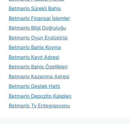
Betmarlo Sürekli Bahis
Betmarlo Finansal İşlemler
Betmarlo Bilgi Doğruluğu
Betmarlo Oyun Endüstrisi
Betmarlo Bahis Koyma
Betmarlo Kayıt Adresi
Betmarlo Bahis Özellikleri
Betmarlo Kazanma Adresi
Betmarlo Destek Hattı
Betmarlo Depozito Kalıpları
Betmarlo Tv Entegrasyonu